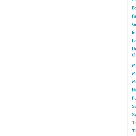
E
F
G
In
Le
L
(
Me
M
M
N
Pu
S
S
T
Ti