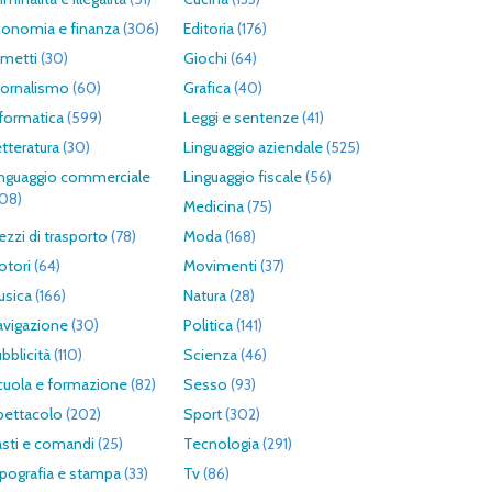
conomia e finanza
(306)
Editoria
(176)
umetti
(30)
Giochi
(64)
iornalismo
(60)
Grafica
(40)
formatica
(599)
Leggi e sentenze
(41)
tteratura
(30)
Linguaggio aziendale
(525)
inguaggio commerciale
Linguaggio fiscale
(56)
308)
Medicina
(75)
zzi di trasporto
(78)
Moda
(168)
otori
(64)
Movimenti
(37)
usica
(166)
Natura
(28)
avigazione
(30)
Politica
(141)
bblicità
(110)
Scienza
(46)
cuola e formazione
(82)
Sesso
(93)
pettacolo
(202)
Sport
(302)
asti e comandi
(25)
Tecnologia
(291)
pografia e stampa
(33)
Tv
(86)