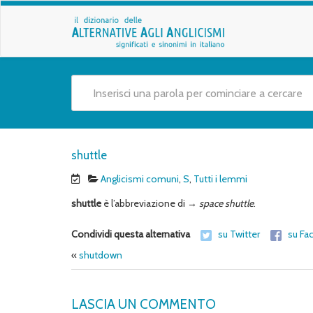
shuttle
Anglicismi comuni
,
S
,
Tutti i lemmi
shuttle
è l’abbreviazione di →
space
shuttle
.
Condividi questa alternativa
su Twitter
su Fa
«
shutdown
LASCIA UN COMMENTO