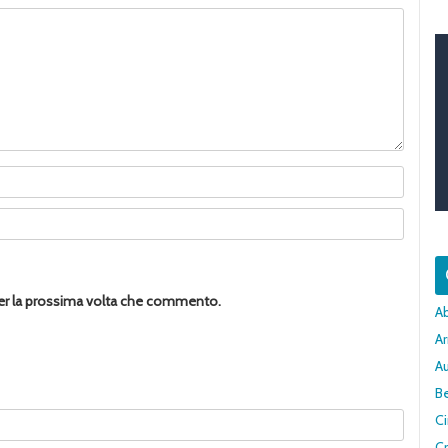
per la prossima volta che commento.
A
Ar
A
Be
C
Cr