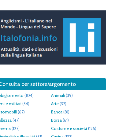
Consulta per settore/argomento
bbigliamento
(104)
Animali
(39)
mi e militari
(34)
Arte
(37)
utomobili
(67)
Banca
(81)
llezza
(47)
Borsa
(61)
inema
(127)
Costume e società
(125)
iminalità e illegalità
(51)
Cucina
(133)