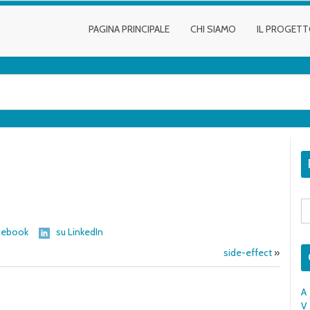
PAGINA PRINCIPALE
CHI SIAMO
IL PROGET
S
fo
cebook
su LinkedIn
side-effect
»
A
V