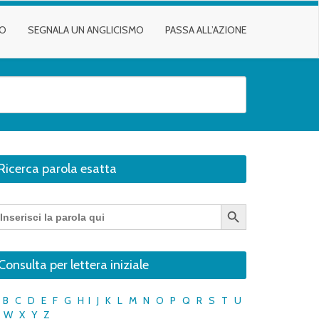
TO
SEGNALA UN ANGLICISMO
PASSA ALL’AZIONE
Ricerca parola esatta
Search Button
earch
r:
Consulta per lettera iniziale
B
C
D
E
F
G
H
I
J
K
L
M
N
O
P
Q
R
S
T
U
W
X
Y
Z