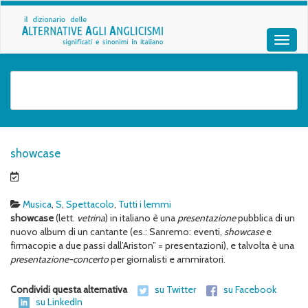
showcase
Musica
,
S
,
Spettacolo
,
Tutti i lemmi
showcase
(lett.
vetrina
) in italiano è una
presentazione
pubblica di un
nuovo album di un cantante (es.: Sanremo: eventi,
showcase
e
firmacopie a due passi dall’Ariston” = presentazioni), e talvolta è una
presentazione-concerto
per giornalisti e ammiratori.
Condividi questa alternativa
su Twitter
su Facebook
su LinkedIn