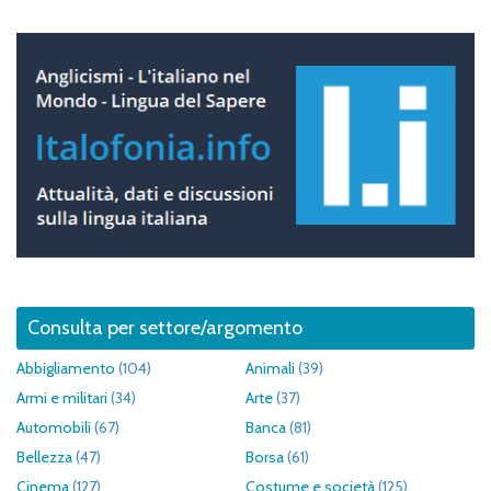
Consulta per settore/argomento
Abbigliamento
(104)
Animali
(39)
Armi e militari
(34)
Arte
(37)
Automobili
(67)
Banca
(81)
Bellezza
(47)
Borsa
(61)
Cinema
(127)
Costume e società
(125)