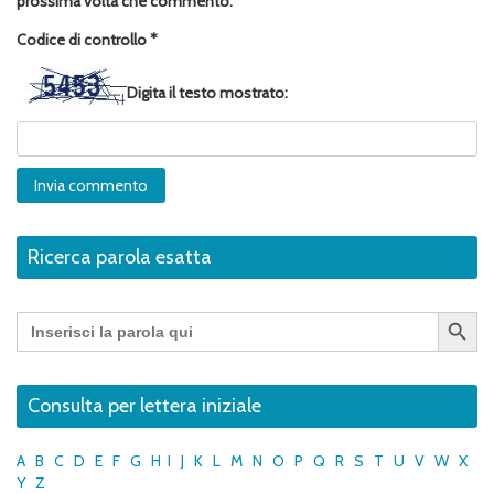
prossima volta che commento.
Codice di controllo
*
Digita il testo mostrato:
Ricerca parola esatta
Search Button
Search
for:
Consulta per lettera iniziale
A
B
C
D
E
F
G
H
I
J
K
L
M
N
O
P
Q
R
S
T
U
V
W
X
Y
Z