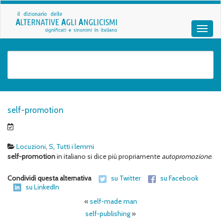
self-promotion
Locuzioni
,
S
,
Tutti i lemmi
self-promotion
in italiano si dice più propriamente
autopromozione
.
Condividi questa alternativa
su Twitter
su Facebook
su LinkedIn
«
self-made man
self-publishing
»