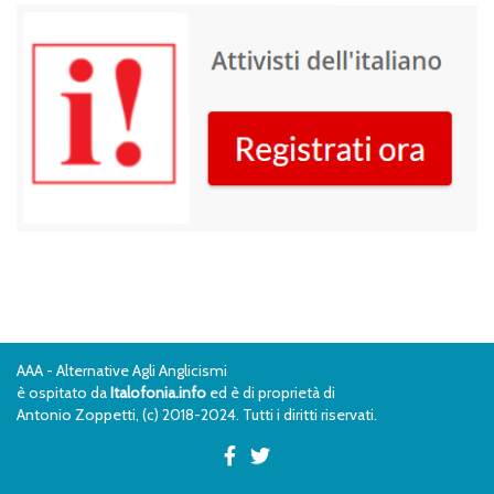
AAA - Alternative Agli Anglicismi
è ospitato da
Italofonia.info
ed è di proprietà di
Antonio Zoppetti, (c) 2018-2024. Tutti i diritti riservati.