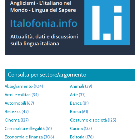
Consulta per settore/argomento
Abbigliamento
(104)
Animali
(39)
Armi e militari
(34)
Arte
(37)
Automobili
(67)
Banca
(81)
Bellezza
(47)
Borsa
(61)
Cinema
(127)
Costume e società
(125)
Criminalità e illegalità
(51)
Cucina
(133)
Economia e finanza
(306)
Editoria
(176)