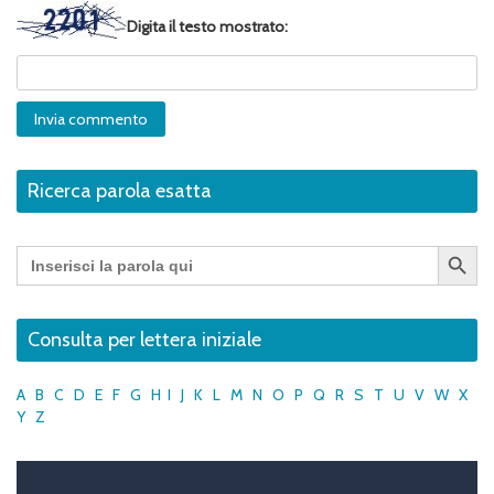
Digita il testo mostrato:
Ricerca parola esatta
Search Button
Search
for:
Consulta per lettera iniziale
A
B
C
D
E
F
G
H
I
J
K
L
M
N
O
P
Q
R
S
T
U
V
W
X
Y
Z