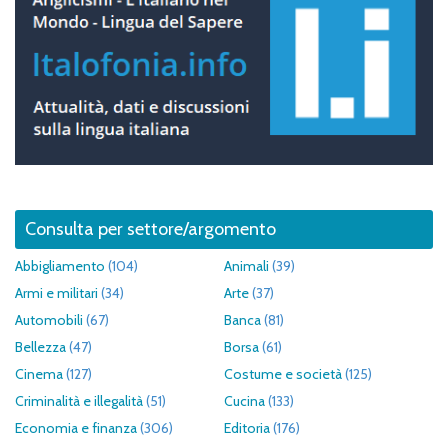
Consulta per settore/argomento
Abbigliamento
(104)
Animali
(39)
Armi e militari
(34)
Arte
(37)
Automobili
(67)
Banca
(81)
Bellezza
(47)
Borsa
(61)
Cinema
(127)
Costume e società
(125)
Criminalità e illegalità
(51)
Cucina
(133)
Economia e finanza
(306)
Editoria
(176)