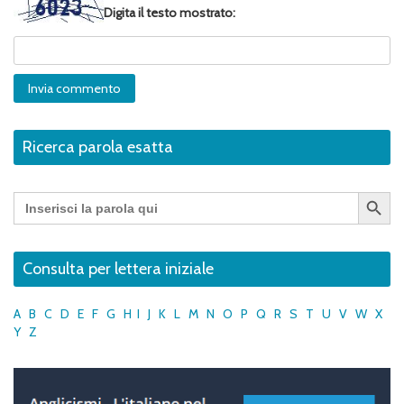
Digita il testo mostrato:
Ricerca parola esatta
Search Button
Search
for:
Consulta per lettera iniziale
A
B
C
D
E
F
G
H
I
J
K
L
M
N
O
P
Q
R
S
T
U
V
W
X
Y
Z