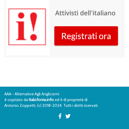
AAA - Alternative Agli Anglicismi
è ospitato da
Italofonia.info
ed è di proprietà di
Antonio Zoppetti, (c) 2018-2024. Tutti i diritti riservati.