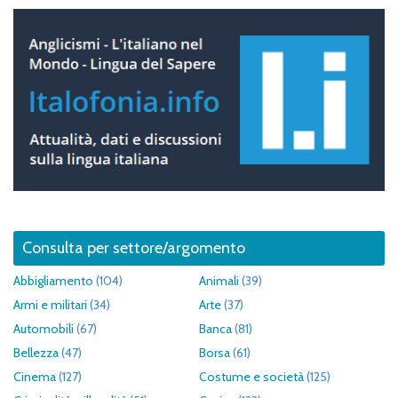
Consulta per settore/argomento
Abbigliamento
(104)
Animali
(39)
Armi e militari
(34)
Arte
(37)
Automobili
(67)
Banca
(81)
Bellezza
(47)
Borsa
(61)
Cinema
(127)
Costume e società
(125)