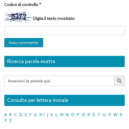
Codice di controllo
*
Digita il testo mostrato:
Ricerca parola esatta
Search Button
Search
for:
Consulta per lettera iniziale
A
B
C
D
E
F
G
H
I
J
K
L
M
N
O
P
Q
R
S
T
U
V
W
X
Y
Z