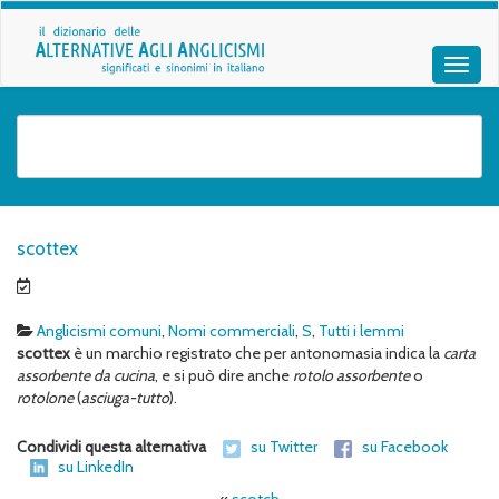
scottex
Anglicismi comuni
,
Nomi commerciali
,
S
,
Tutti i lemmi
scottex
è un marchio registrato che per antonomasia indica la
carta
assorbente da cucina
, e si può dire anche
rotolo assorbente
o
rotolone
(
asciuga-tutto
).
Condividi questa alternativa
su Twitter
su Facebook
su LinkedIn