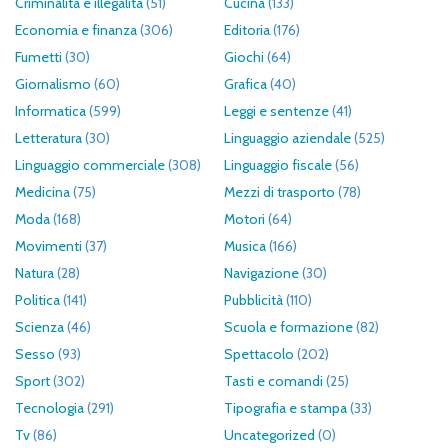
Criminalità e illegalità
(51)
Cucina
(133)
Economia e finanza
(306)
Editoria
(176)
Fumetti
(30)
Giochi
(64)
Giornalismo
(60)
Grafica
(40)
Informatica
(599)
Leggi e sentenze
(41)
Letteratura
(30)
Linguaggio aziendale
(525)
Linguaggio commerciale
(308)
Linguaggio fiscale
(56)
Medicina
(75)
Mezzi di trasporto
(78)
Moda
(168)
Motori
(64)
Movimenti
(37)
Musica
(166)
Natura
(28)
Navigazione
(30)
Politica
(141)
Pubblicità
(110)
Scienza
(46)
Scuola e formazione
(82)
Sesso
(93)
Spettacolo
(202)
Sport
(302)
Tasti e comandi
(25)
Tecnologia
(291)
Tipografia e stampa
(33)
Tv
(86)
Uncategorized
(0)