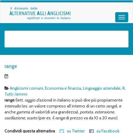
range
Anglicismi comuni
,
Economia e finanza
,
Linguaggio aziendale
,
R
,
Tutti i lemmi
range
(lett.
raggio d’azione
) in italiano si può dire più propriamente
intervallo
(es. un valore compreso all’interno di un certo
range
), e
anche
gamma di valori
(di una grandezza),
portata
,
estensione
,
oscillazione
,
scarto
(per es. il
range
di prezzo va da 10 a 20 euro).
Condividi questa alternativa
su Twitter
su Facebook