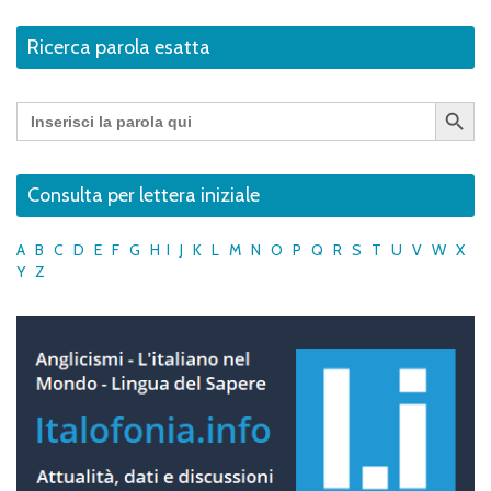
Ricerca parola esatta
Search Button
Search
for:
Consulta per lettera iniziale
A
B
C
D
E
F
G
H
I
J
K
L
M
N
O
P
Q
R
S
T
U
V
W
X
Y
Z