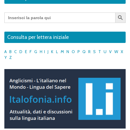
Search Button
Search
for:
Consulta per lettera iniziale
A
B
C
D
E
F
G
H
I
J
K
L
M
N
O
P
Q
R
S
T
U
V
W
X
Y
Z