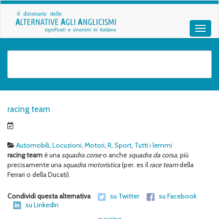
racing team
Automobili
,
Locuzioni
,
Motori
,
R
,
Sport
,
Tutti i lemmi
racing team
è una
squadra corse
o anche
squadra da corsa
, più
precisamente una
squadra motoristica
(per. es il
race team
della
Ferrari o della Ducati).
Condividi questa alternativa
su Twitter
su Facebook
su LinkedIn