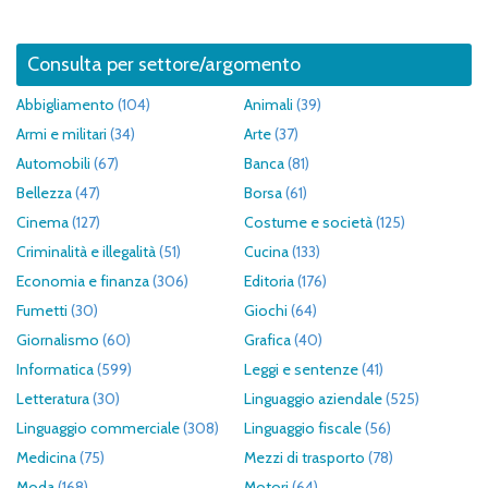
Consulta per settore/argomento
Abbigliamento
(104)
Animali
(39)
Armi e militari
(34)
Arte
(37)
Automobili
(67)
Banca
(81)
Bellezza
(47)
Borsa
(61)
Cinema
(127)
Costume e società
(125)
Criminalità e illegalità
(51)
Cucina
(133)
Economia e finanza
(306)
Editoria
(176)
Fumetti
(30)
Giochi
(64)
Giornalismo
(60)
Grafica
(40)
Informatica
(599)
Leggi e sentenze
(41)
Letteratura
(30)
Linguaggio aziendale
(525)
Linguaggio commerciale
(308)
Linguaggio fiscale
(56)
Medicina
(75)
Mezzi di trasporto
(78)
Moda
(168)
Motori
(64)