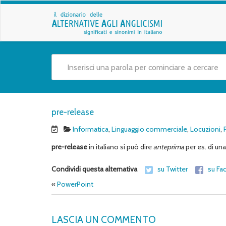
pre-release
Informatica
,
Linguaggio commerciale
,
Locuzioni
,
pre-release
in italiano si può dire
anteprima
per es. di un
Condividi questa alternativa
su Twitter
su Fa
«
PowerPoint
LASCIA UN COMMENTO