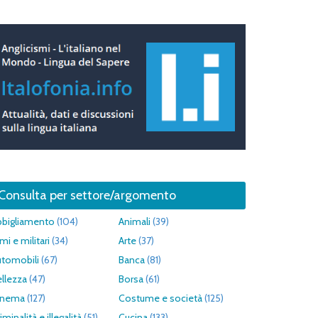
Consulta per settore/argomento
bbigliamento
(104)
Animali
(39)
mi e militari
(34)
Arte
(37)
utomobili
(67)
Banca
(81)
llezza
(47)
Borsa
(61)
inema
(127)
Costume e società
(125)
iminalità e illegalità
(51)
Cucina
(133)