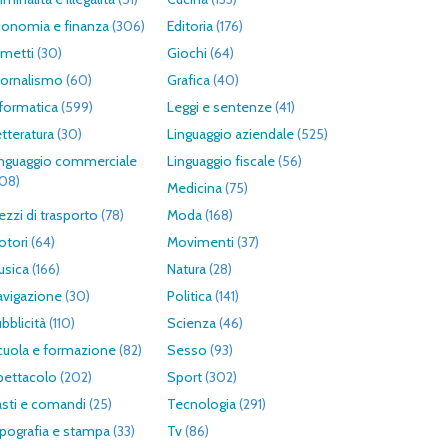
conomia e finanza
(306)
Editoria
(176)
umetti
(30)
Giochi
(64)
iornalismo
(60)
Grafica
(40)
formatica
(599)
Leggi e sentenze
(41)
tteratura
(30)
Linguaggio aziendale
(525)
inguaggio commerciale
Linguaggio fiscale
(56)
308)
Medicina
(75)
zzi di trasporto
(78)
Moda
(168)
otori
(64)
Movimenti
(37)
usica
(166)
Natura
(28)
avigazione
(30)
Politica
(141)
bblicità
(110)
Scienza
(46)
cuola e formazione
(82)
Sesso
(93)
pettacolo
(202)
Sport
(302)
asti e comandi
(25)
Tecnologia
(291)
pografia e stampa
(33)
Tv
(86)