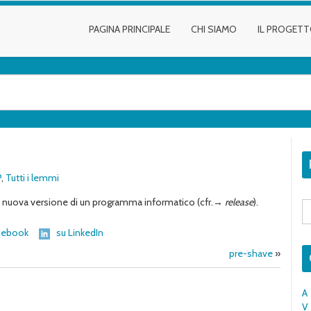
PAGINA PRINCIPALE
CHI SIAMO
IL PROGET
P
,
Tutti i lemmi
a nuova versione di un programma informatico (cfr.→
release
).
S
fo
cebook
su LinkedIn
pre-shave
»
A
V