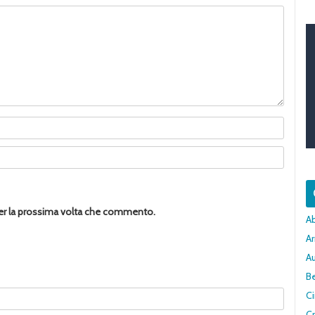
per la prossima volta che commento.
A
Ar
A
Be
C
Cr