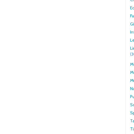
E
F
G
In
Le
L
(
Me
M
M
N
Pu
S
S
T
Ti