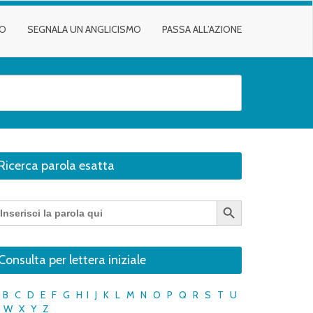
TO
SEGNALA UN ANGLICISMO
PASSA ALL’AZIONE
Ricerca parola esatta
Search Button
earch
r:
Consulta per lettera iniziale
B
C
D
E
F
G
H
I
J
K
L
M
N
O
P
Q
R
S
T
U
W
X
Y
Z