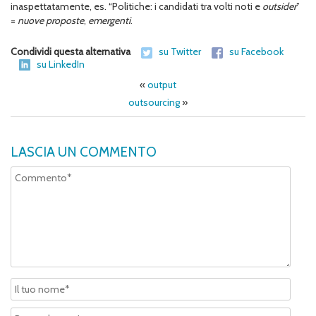
inaspettatamente, es. “Politiche: i candidati tra volti noti e
outsider
”
=
nuove proposte
,
emergenti
.
Condividi questa alternativa
su Twitter
su Facebook
su LinkedIn
«
output
outsourcing
»
LASCIA UN COMMENTO