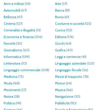
Armi e militari
(34)
Arte
(37)
Automobili
(67)
Banca
(81)
Bellezza
(47)
Borsa
(61)
Cinema
(127)
Costume e società
(125)
Criminalità e illegalità
(51)
Cucina
(133)
Economia e finanza
(306)
Editoria
(176)
Fumetti
(30)
Giochi
(64)
Giornalismo
(60)
Grafica
(40)
Informatica
(599)
Leggi e sentenze
(41)
Letteratura
(30)
Linguaggio aziendale
(525)
Linguaggio commerciale
(308)
Linguaggio fiscale
(56)
Medicina
(75)
Mezzi di trasporto
(78)
Moda
(168)
Motori
(64)
Movimenti
(37)
Musica
(166)
Natura
(28)
Navigazione
(30)
Politica
(141)
Pubblicità
(110)
Scienza
(46)
Scuola e formazione
(82)