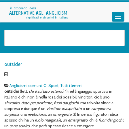
outsider
Anglicismi comuni
,
O
,
Sport
,
Tutti i lemmi
outsider
(lett.
chi è sul lato esterno
) 1) nel linguaggio sportivo in
italiano è chi non è nella rosa dei possibili vincitori, cioè uno
sfavorito
,
dato per perdente
,
fuori dai giochi
, ma talvolta vince a
sorpresa e dunque è un
vincitore
inaspettato
o un
campione a
sorpresa
, una
rivelazione
, un
emergente
. 2) In senso figurato indica
spesso chi ha un
ruolo marginale
, un
emarginato
, chi è
fuori dai giochi
,
un
cane sciolto
, che però spesso riesce a emergere