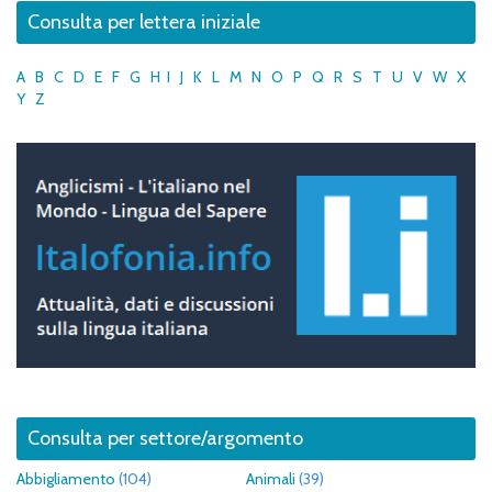
Consulta per lettera iniziale
A
B
C
D
E
F
G
H
I
J
K
L
M
N
O
P
Q
R
S
T
U
V
W
X
Y
Z
Consulta per settore/argomento
Abbigliamento
(104)
Animali
(39)