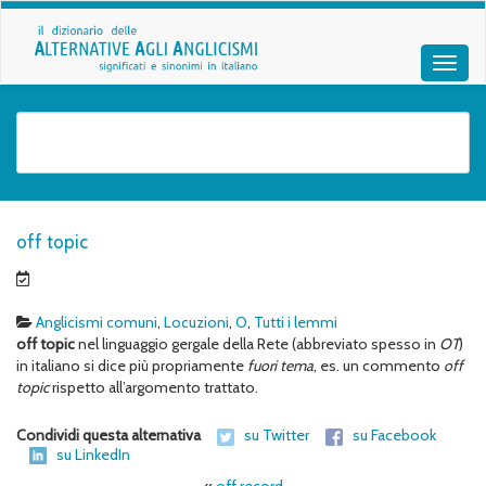
off topic
Anglicismi comuni
,
Locuzioni
,
O
,
Tutti i lemmi
off topic
nel linguaggio gergale della Rete (abbreviato spesso in
OT
)
in italiano si dice più propriamente
fuori tema
, es. un commento
off
topic
rispetto all’argomento trattato.
Condividi questa alternativa
su Twitter
su Facebook
su LinkedIn