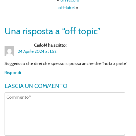
«
off record
off-label
»
Una risposta a “off topic”
CarloM ha scritto:
24 Aprile 2024 at 1:52
Suggerisco che direi che spesso si possa anche dire “nota a parte”.
Rispondi
LASCIA UN COMMENTO