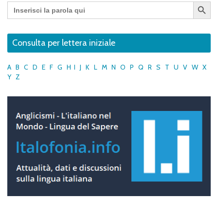
Search Button
Search
for:
Consulta per lettera iniziale
A
B
C
D
E
F
G
H
I
J
K
L
M
N
O
P
Q
R
S
T
U
V
W
X
Y
Z