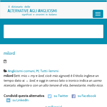
milord
Anglicismi comuni
,
M
,
Tutti i lemmi
milord
(lett. mio =
my
e
lord
, cioè
mio signore
) è il titolo inglese un
tempo dato ai →
lord
, e oggi in senso lato o ironico indica un
uomo
ricercato
,
elegante
o
con un alto tenore di vita
,
benestante
,
molto ricco
.
Condividi questa alternativa
su Twitter
su Facebook
su LinkedIn