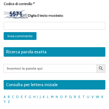
Codice di controllo
*
Digita il testo mostrato:
Ricerca parola esatta
Search Button
Search
for:
Consulta per lettera iniziale
A
B
C
D
E
F
G
H
I
J
K
L
M
N
O
P
Q
R
S
T
U
V
W
X
Y
Z