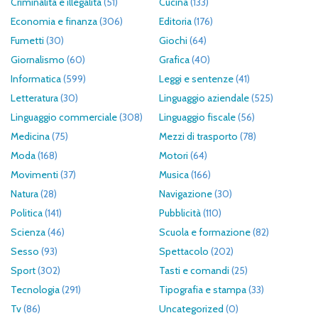
Criminalità e illegalità
(51)
Cucina
(133)
Economia e finanza
(306)
Editoria
(176)
Fumetti
(30)
Giochi
(64)
Giornalismo
(60)
Grafica
(40)
Informatica
(599)
Leggi e sentenze
(41)
Letteratura
(30)
Linguaggio aziendale
(525)
Linguaggio commerciale
(308)
Linguaggio fiscale
(56)
Medicina
(75)
Mezzi di trasporto
(78)
Moda
(168)
Motori
(64)
Movimenti
(37)
Musica
(166)
Natura
(28)
Navigazione
(30)
Politica
(141)
Pubblicità
(110)
Scienza
(46)
Scuola e formazione
(82)
Sesso
(93)
Spettacolo
(202)
Sport
(302)
Tasti e comandi
(25)
Tecnologia
(291)
Tipografia e stampa
(33)
Tv
(86)
Uncategorized
(0)