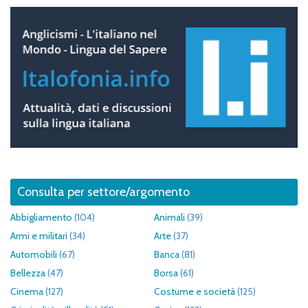
Consulta per settore/argomento
Abbigliamento
(104)
Animali
(39)
Armi e militari
(34)
Arte
(37)
Automobili
(67)
Banca
(81)
Bellezza
(47)
Borsa
(61)
Cinema
(127)
Costume e società
(125)