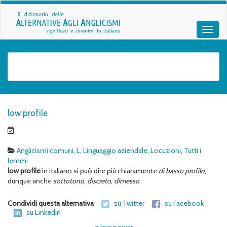
low profile
Anglicismi comuni
,
L
,
Linguaggio aziendale
,
Locuzioni
,
Tutti i
lemmi
low profile
in italiano si può dire più chiaramente
di basso profilo
,
dunque anche
sottotono
,
discreto
,
dimesso
.
Condividi questa alternativa
su Twitter
su Facebook
su LinkedIn