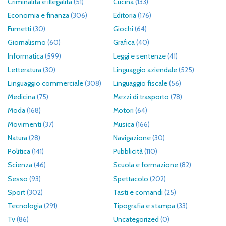
Criminalità e illegalità
(51)
Cucina
(133)
Economia e finanza
(306)
Editoria
(176)
Fumetti
(30)
Giochi
(64)
Giornalismo
(60)
Grafica
(40)
Informatica
(599)
Leggi e sentenze
(41)
Letteratura
(30)
Linguaggio aziendale
(525)
Linguaggio commerciale
(308)
Linguaggio fiscale
(56)
Medicina
(75)
Mezzi di trasporto
(78)
Moda
(168)
Motori
(64)
Movimenti
(37)
Musica
(166)
Natura
(28)
Navigazione
(30)
Politica
(141)
Pubblicità
(110)
Scienza
(46)
Scuola e formazione
(82)
Sesso
(93)
Spettacolo
(202)
Sport
(302)
Tasti e comandi
(25)
Tecnologia
(291)
Tipografia e stampa
(33)
Tv
(86)
Uncategorized
(0)