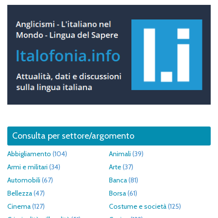
Consulta per settore/argomento
Abbigliamento
(104)
Animali
(39)
Armi e militari
(34)
Arte
(37)
Automobili
(67)
Banca
(81)
Bellezza
(47)
Borsa
(61)
Cinema
(127)
Costume e società
(125)