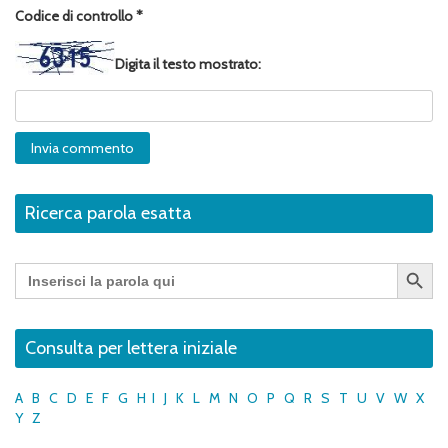
Codice di controllo
*
Digita il testo mostrato:
Ricerca parola esatta
Search Button
Search
for:
Consulta per lettera iniziale
A
B
C
D
E
F
G
H
I
J
K
L
M
N
O
P
Q
R
S
T
U
V
W
X
Y
Z