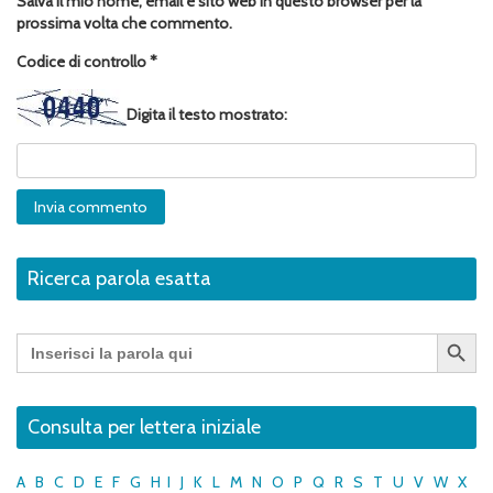
Salva il mio nome, email e sito web in questo browser per la
prossima volta che commento.
Codice di controllo
*
Digita il testo mostrato:
Ricerca parola esatta
Search Button
Search
for:
Consulta per lettera iniziale
A
B
C
D
E
F
G
H
I
J
K
L
M
N
O
P
Q
R
S
T
U
V
W
X