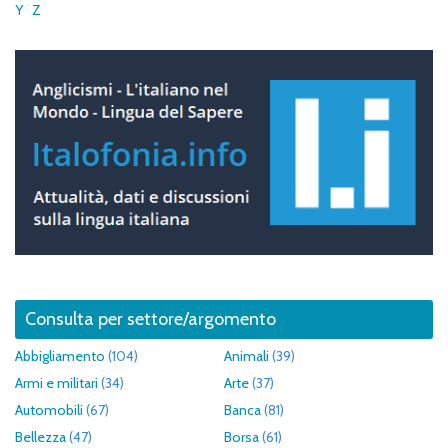
Y
Z
Consulta per settore/argomento
Abbigliamento
(104)
Animali
(39)
Armi e militari
(34)
Arte
(37)
Automobili
(67)
Banca
(81)
Bellezza
(47)
Borsa
(61)