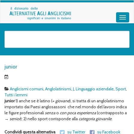
junior
Anglicismi comuni
,
Anglolatinismi
,
J
,
Linguaggio aziendale
,
Sport
,
Tutti i lemmi
junior
1) anche se è latino (=
giovane
), si tratta di un anglolatinismo
importato dai Paesi anglosassoni che nel mondo del lavoro indica
le figure professionali
senza
o
con poca esperienza
(contrapposto a
→
senior
); 2) nello sport corrisponde alla
categoria giovanile
.
Condividi questa alternativa
su Twitter
su Facebook