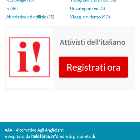
Tecnologia
(291)
Tipografia e stampa
(33)
Tv
(86)
Uncategorized
(0)
Urbanistica ed edilizia
(35)
Viaggi e turismo
(90)
AAA - Alternative Agli Anglicismi
è ospitato da
Italofonia.info
ed è di proprietà di