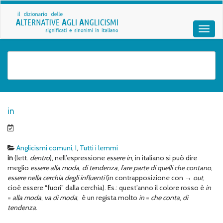
in
Anglicismi comuni
,
I
,
Tutti i lemmi
in
(lett.
dentro
), nell’espressione
essere in
, in italiano si può dire
meglio
essere alla moda
,
di tendenza
,
fare parte di quelli che contano
,
essere nella
cerchia degli influenti
(in contrapposizione con →
out
,
cioè essere “fuori” dalla cerchia). Es.: quest’anno il colore rosso è
in
=
alla moda
,
va di moda
; è un regista molto
in
=
che conta
,
di
tendenza
.