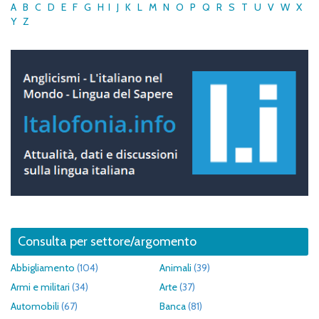
A
B
C
D
E
F
G
H
I
J
K
L
M
N
O
P
Q
R
S
T
U
V
W
X
Y
Z
Consulta per settore/argomento
Abbigliamento
(104)
Animali
(39)
Armi e militari
(34)
Arte
(37)
Automobili
(67)
Banca
(81)