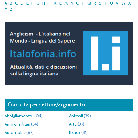
A
B
C
D
E
F
G
H
I
J
K
L
M
N
O
P
Q
R
S
T
U
V
W
X
Y
Z
Consulta per settore/argomento
Abbigliamento
(104)
Animali
(39)
Armi e militari
(34)
Arte
(37)
Automobili
(67)
Banca
(81)