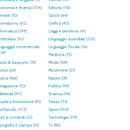
conomia e finanza
(306)
Editoria
(176)
umetti
(30)
Giochi
(64)
iornalismo
(60)
Grafica
(40)
formatica
(599)
Leggi e sentenze
(41)
tteratura
(30)
Linguaggio aziendale
(525)
inguaggio commerciale
Linguaggio fiscale
(56)
308)
Medicina
(75)
zzi di trasporto
(78)
Moda
(168)
otori
(64)
Movimenti
(37)
usica
(166)
Natura
(28)
avigazione
(30)
Politica
(141)
bblicità
(110)
Scienza
(46)
cuola e formazione
(82)
Sesso
(93)
pettacolo
(202)
Sport
(302)
asti e comandi
(25)
Tecnologia
(291)
pografia e stampa
(33)
Tv
(86)