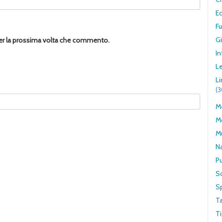
E
F
G
per la prossima volta che commento.
In
Le
L
(
Me
M
M
N
Pu
S
S
T
Ti