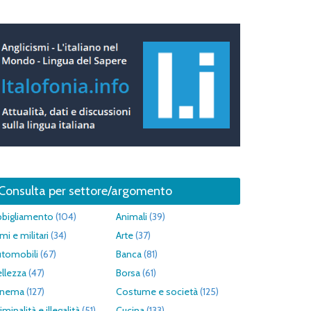
Consulta per settore/argomento
bbigliamento
(104)
Animali
(39)
mi e militari
(34)
Arte
(37)
utomobili
(67)
Banca
(81)
llezza
(47)
Borsa
(61)
inema
(127)
Costume e società
(125)
iminalità e illegalità
(51)
Cucina
(133)