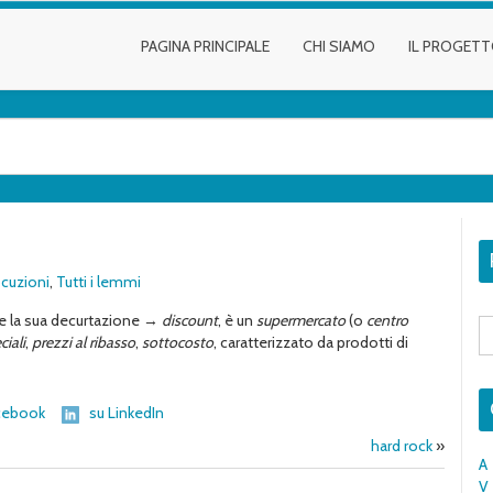
PAGINA PRINCIPALE
CHI SIAMO
IL PROGET
cuzioni
,
Tutti i lemmi
e la sua decurtazione →
discount
, è un
supermercato
(o
centro
S
fo
ciali
,
prezzi al ribasso
,
sottocosto
, caratterizzato da prodotti di
cebook
su LinkedIn
hard rock
»
A
V