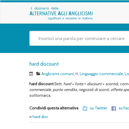
hard discount
Anglicismi comuni
,
H
,
Linguaggio commerciale
,
Lo
hard discount
(lett.
hard
=
forte
+
discount
=
sconto
), com
commerciale
,
punto vendita
,
negozio
)
di sconti
,
offerte spe
sottomarca.
Condividi questa alternativa
su Twitter
su Fa
«
hard disc