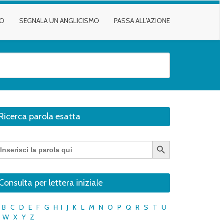
TO
SEGNALA UN ANGLICISMO
PASSA ALL’AZIONE
Ricerca parola esatta
Search Button
earch
r:
Consulta per lettera iniziale
B
C
D
E
F
G
H
I
J
K
L
M
N
O
P
Q
R
S
T
U
W
X
Y
Z