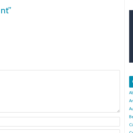
nt”
A
Ar
A
Be
C
Cr