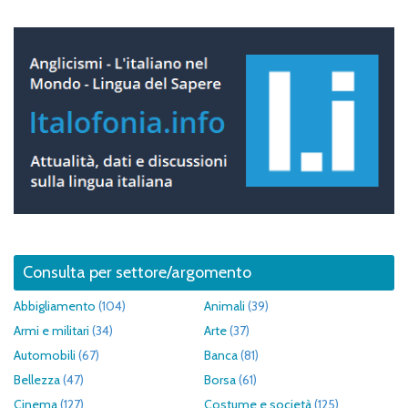
Consulta per settore/argomento
Abbigliamento
(104)
Animali
(39)
Armi e militari
(34)
Arte
(37)
Automobili
(67)
Banca
(81)
Bellezza
(47)
Borsa
(61)
Cinema
(127)
Costume e società
(125)