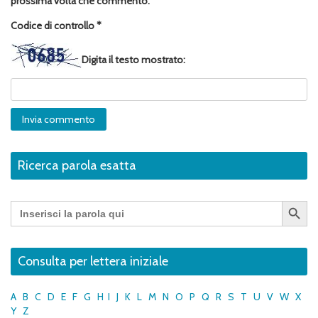
prossima volta che commento.
Codice di controllo
*
Digita il testo mostrato:
Ricerca parola esatta
Search Button
Search
for:
Consulta per lettera iniziale
A
B
C
D
E
F
G
H
I
J
K
L
M
N
O
P
Q
R
S
T
U
V
W
X
Y
Z