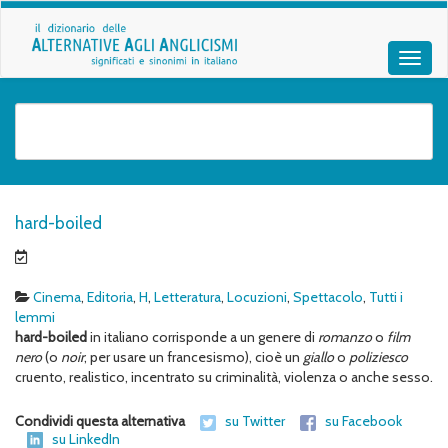
hard-boiled
Cinema
,
Editoria
,
H
,
Letteratura
,
Locuzioni
,
Spettacolo
,
Tutti i
lemmi
hard-boiled
in italiano corrisponde a un genere di
romanzo
o
film
nero
(o
noir
, per usare un francesismo), cioè un
giallo
o
poliziesco
cruento, realistico, incentrato su criminalità, violenza o anche sesso.
Condividi questa alternativa
su Twitter
su Facebook
su LinkedIn