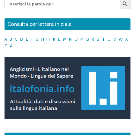
Search
for:
Consulta per lettera iniziale
A
B
C
D
E
F
G
H
I
J
K
L
M
N
O
P
Q
R
S
T
U
V
W
X
Y
Z