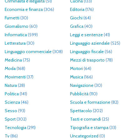
Criminalità e illegalità
(51)
Cucina
(133)
Economia e finanza
(306)
Editoria
(176)
Fumetti
(30)
Giochi
(64)
Giornalismo
(60)
Grafica
(40)
Informatica
(599)
Leggi e sentenze
(41)
Letteratura
(30)
Linguaggio aziendale
(525)
Linguaggio commerciale
(308)
Linguaggio fiscale
(56)
Medicina
(75)
Mezzi di trasporto
(78)
Moda
(168)
Motori
(64)
Movimenti
(37)
Musica
(166)
Natura
(28)
Navigazione
(30)
Politica
(141)
Pubblicità
(110)
Scienza
(46)
Scuola e formazione
(82)
Sesso
(93)
Spettacolo
(202)
Sport
(302)
Tasti e comandi
(25)
Tecnologia
(291)
Tipografia e stampa
(33)
Tv
(86)
Uncategorized
(0)