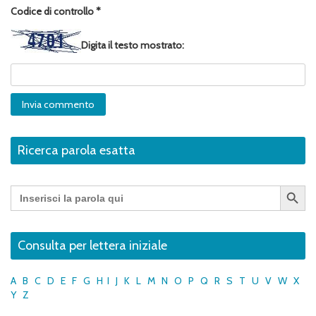
Codice di controllo
*
Digita il testo mostrato:
Ricerca parola esatta
Search Button
Search
for:
Consulta per lettera iniziale
A
B
C
D
E
F
G
H
I
J
K
L
M
N
O
P
Q
R
S
T
U
V
W
X
Y
Z