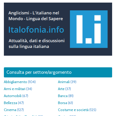
Consulta per settore/argomento
Abbigliamento
(104)
Animali
(39)
Armi e militari
(34)
Arte
(37)
Automobili
(67)
Banca
(81)
Bellezza
(47)
Borsa
(61)
Cinema
(127)
Costume e società
(125)