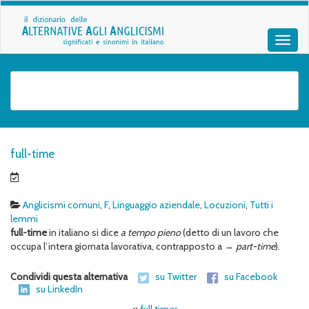
full-time
Anglicismi comuni
,
F
,
Linguaggio aziendale
,
Locuzioni
,
Tutti i
lemmi
full-time
in italiano si dice
a tempo pieno
(detto di un lavoro che
occupa l’intera giornata lavorativa, contrapposto a →
part-time
).
Condividi questa alternativa
su Twitter
su Facebook
su LinkedIn