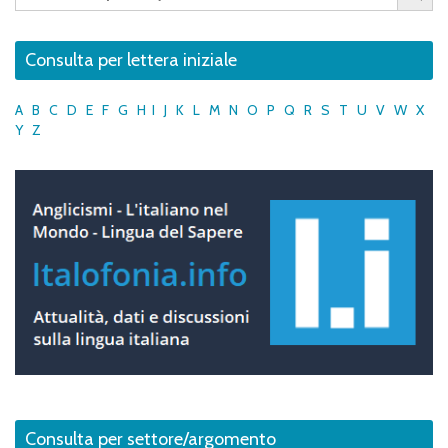
Consulta per lettera iniziale
A
B
C
D
E
F
G
H
I
J
K
L
M
N
O
P
Q
R
S
T
U
V
W
X
Y
Z
Consulta per settore/argomento