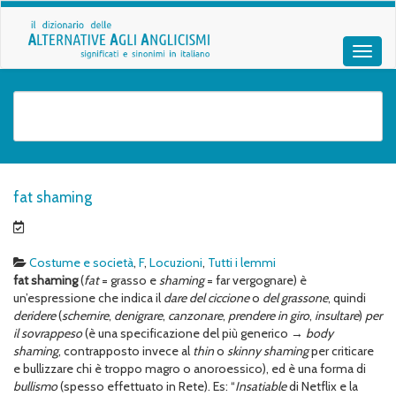
fat shaming
Costume e società
,
F
,
Locuzioni
,
Tutti i lemmi
fat
shaming
(
fat
= grasso e
shaming
= far vergognare) è
un’espressione che indica il
dare del ciccione
o
del grassone
, quindi
deridere
(
schernire
,
denigrare
,
canzonare
,
prendere in giro
,
insultare
)
per
il sovrappeso
(è una specificazione del più generico →
body
shaming
, contrapposto invece al
thin
o
skinny
shaming
per criticare
e bullizzare chi è troppo magro o anoroessico), ed è una forma di
bullismo
(spesso effettuato in Rete). Es: “
Insatiable
di Netflix e la