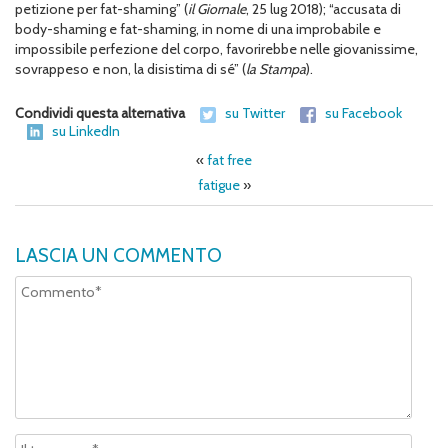
petizione per fat-shaming” (
il Giornale
, 25 lug 2018); “accusata di
body-shaming e fat-shaming, in nome di una improbabile e
impossibile perfezione del corpo, favorirebbe nelle giovanissime,
sovrappeso e non, la disistima di sé” (
la Stampa
).
Condividi questa alternativa
su Twitter
su Facebook
su LinkedIn
«
fat free
fatigue
»
LASCIA UN COMMENTO