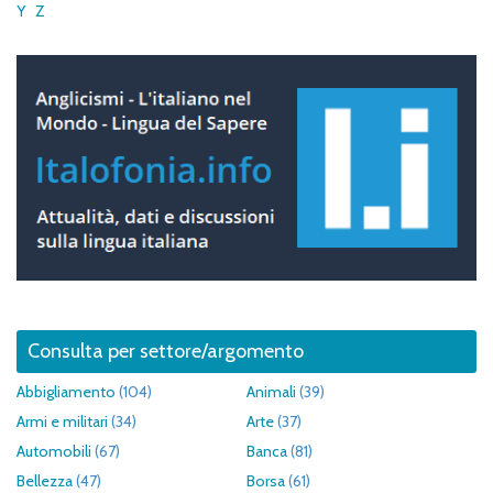
Y
Z
Consulta per settore/argomento
Abbigliamento
(104)
Animali
(39)
Armi e militari
(34)
Arte
(37)
Automobili
(67)
Banca
(81)
Bellezza
(47)
Borsa
(61)