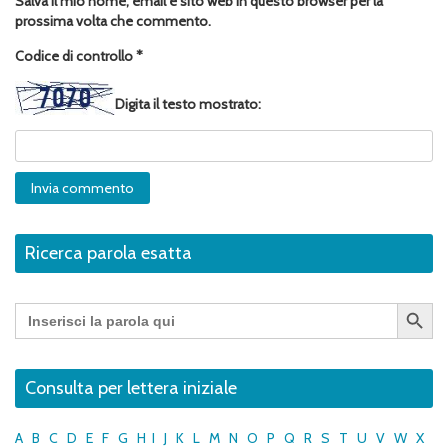
Salva il mio nome, email e sito web in questo browser per la
prossima volta che commento.
Codice di controllo
*
Digita il testo mostrato:
Ricerca parola esatta
Search Button
Search
for:
Consulta per lettera iniziale
A
B
C
D
E
F
G
H
I
J
K
L
M
N
O
P
Q
R
S
T
U
V
W
X