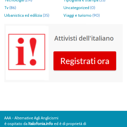
Tecnologia
(291)
Tipografia e stampa
(33)
Tv
(86)
Uncategorized
(0)
Urbanistica ed edilizia
(35)
Viaggi e turismo
(90)
AAA - Alternative Agli Anglicismi
è ospitato da
Italofonia.info
ed è di proprietà di