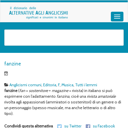
fanzine
Anglicismi comuni
,
Editoria
,
F
,
Musica
,
Tutti i lemmi
fanzine
(
fan
=
sostenitore
+
magazine
= rivista) in italiano si può
esprimere con l’adattamento
fanzina
, cioè una
rivista amatoriale
rivolta agli appassionati (ammiratori o sostenitori) di un genere o di
un personaggio (spesso musicale, ma anche letterario o di altro
tipo).
Condividi questa alternativa
su Twitter
su Facebook