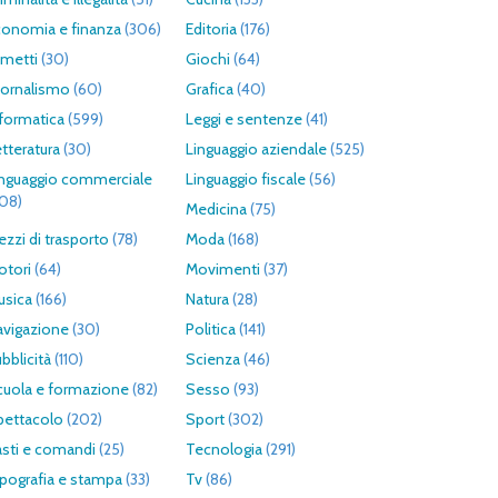
conomia e finanza
(306)
Editoria
(176)
umetti
(30)
Giochi
(64)
iornalismo
(60)
Grafica
(40)
formatica
(599)
Leggi e sentenze
(41)
tteratura
(30)
Linguaggio aziendale
(525)
inguaggio commerciale
Linguaggio fiscale
(56)
308)
Medicina
(75)
zzi di trasporto
(78)
Moda
(168)
otori
(64)
Movimenti
(37)
usica
(166)
Natura
(28)
avigazione
(30)
Politica
(141)
bblicità
(110)
Scienza
(46)
cuola e formazione
(82)
Sesso
(93)
pettacolo
(202)
Sport
(302)
asti e comandi
(25)
Tecnologia
(291)
pografia e stampa
(33)
Tv
(86)