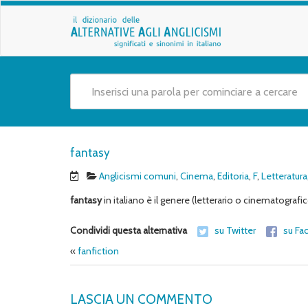
fantasy
Anglicismi comuni
,
Cinema
,
Editoria
,
F
,
Letteratura
fantasy
in italiano è il genere (letterario o cinematografi
Condividi questa alternativa
su Twitter
su Fa
«
fanfiction
LASCIA UN COMMENTO