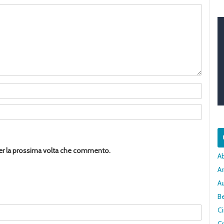
per la prossima volta che commento.
A
Ar
A
Be
C
Cr