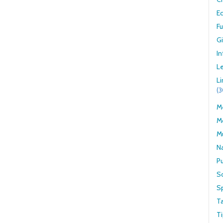
E
F
G
In
Le
L
(
Me
M
M
N
Pu
S
S
T
Ti