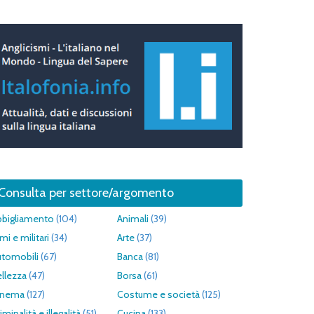
Consulta per settore/argomento
bbigliamento
(104)
Animali
(39)
mi e militari
(34)
Arte
(37)
utomobili
(67)
Banca
(81)
llezza
(47)
Borsa
(61)
inema
(127)
Costume e società
(125)
iminalità e illegalità
(51)
Cucina
(133)