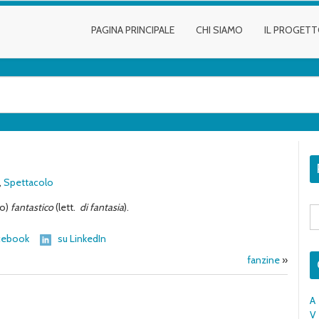
PAGINA PRINCIPALE
CHI SIAMO
IL PROGET
,
Spettacolo
co)
fantastico
(lett.
di fantasia
).
S
fo
cebook
su LinkedIn
fanzine
»
A
V