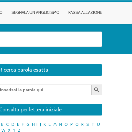
TO
SEGNALA UN ANGLICISMO
PASSA ALL’AZIONE
Ricerca parola esatta
Search Button
earch
r:
Consulta per lettera iniziale
B
C
D
E
F
G
H
I
J
K
L
M
N
O
P
Q
R
S
T
U
W
X
Y
Z