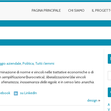
PAGINA PRINCIPALE
CHI SIAMO
IL PROGET
ggio aziendale
,
Politica
,
Tutti i lemmi
eliminazione di norme e vincoli nelle trattative economiche o di
S
fo
on
semplificazione
(burocratica),
liberalizzazione
(dai vincoli
,
sfrenatezza
,
inosservanza delle regole
, e in senso lato
anarchia
.
cebook
su LinkedIn
design
»
A
V