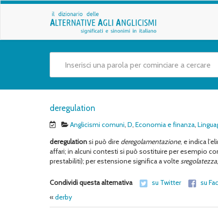
deregulation
Anglicismi comuni
,
D
,
Economia e finanza
,
Lingua
deregulation
si può dire
deregolamentazione
, e indica l’
affari; in alcuni contesti si può sostituire per esempio c
prestabiliti); per estensione significa a volte
sregolatezza
Condividi questa alternativa
su Twitter
su Fa
«
derby