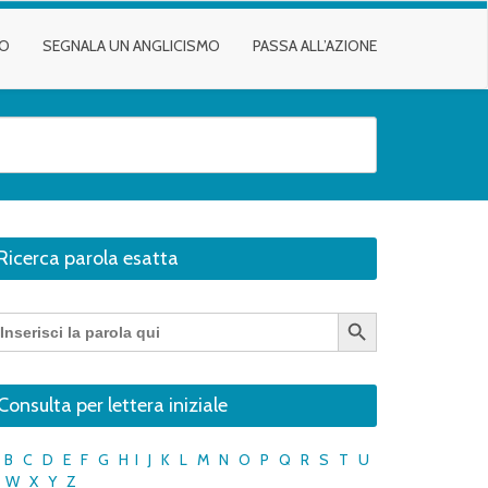
TO
SEGNALA UN ANGLICISMO
PASSA ALL’AZIONE
Ricerca parola esatta
Search Button
earch
r:
Consulta per lettera iniziale
B
C
D
E
F
G
H
I
J
K
L
M
N
O
P
Q
R
S
T
U
W
X
Y
Z