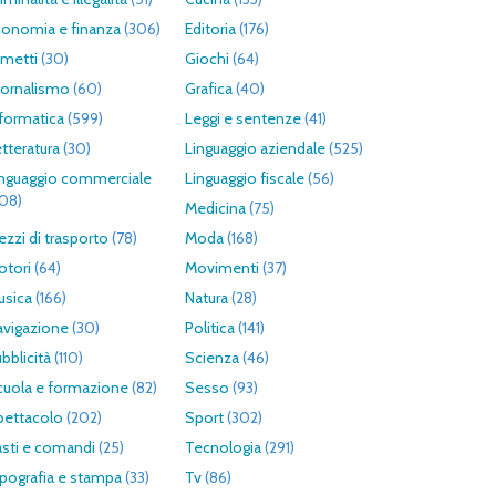
conomia e finanza
(306)
Editoria
(176)
umetti
(30)
Giochi
(64)
iornalismo
(60)
Grafica
(40)
formatica
(599)
Leggi e sentenze
(41)
tteratura
(30)
Linguaggio aziendale
(525)
inguaggio commerciale
Linguaggio fiscale
(56)
308)
Medicina
(75)
zzi di trasporto
(78)
Moda
(168)
otori
(64)
Movimenti
(37)
usica
(166)
Natura
(28)
avigazione
(30)
Politica
(141)
bblicità
(110)
Scienza
(46)
cuola e formazione
(82)
Sesso
(93)
pettacolo
(202)
Sport
(302)
asti e comandi
(25)
Tecnologia
(291)
pografia e stampa
(33)
Tv
(86)