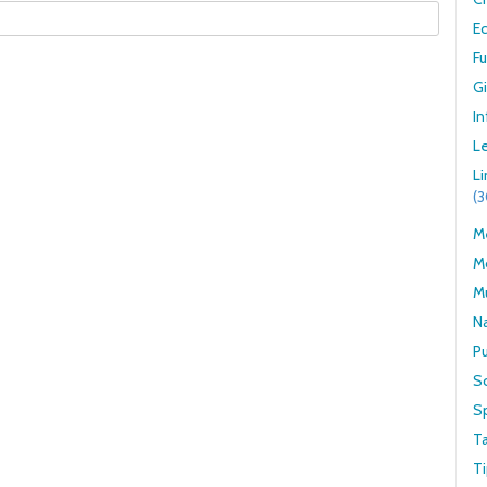
E
F
G
In
Le
L
(
Me
M
M
N
Pu
S
S
T
Ti