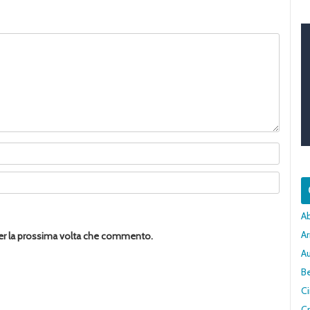
A
Ar
per la prossima volta che commento.
A
Be
C
Cr