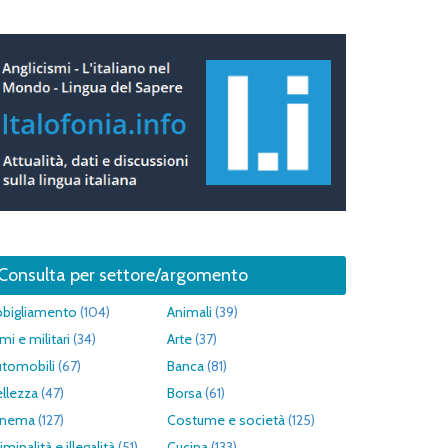
Consulta per settore/argomento
bbigliamento
(104)
Animali
(39)
mi e militari
(34)
Arte
(37)
utomobili
(67)
Banca
(81)
llezza
(47)
Borsa
(61)
inema
(127)
Costume e società
(125)
iminalità e illegalità
(51)
Cucina
(133)