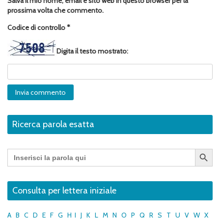
Salva il mio nome, email e sito web in questo browser per la
prossima volta che commento.
Codice di controllo
*
Digita il testo mostrato:
Ricerca parola esatta
Search Button
Search
for:
Consulta per lettera iniziale
A
B
C
D
E
F
G
H
I
J
K
L
M
N
O
P
Q
R
S
T
U
V
W
X