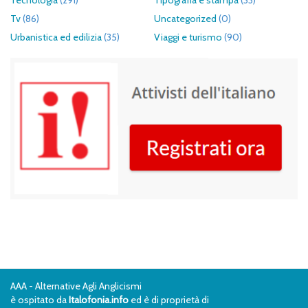
Tecnologia
(291)
Tipografia e stampa
(33)
Tv
(86)
Uncategorized
(0)
Urbanistica ed edilizia
(35)
Viaggi e turismo
(90)
AAA - Alternative Agli Anglicismi
è ospitato da
Italofonia.info
ed è di proprietà di