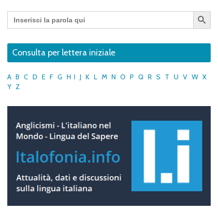
Search Button
Search
for:
Consulta per lettera iniziale
A
B
C
D
E
F
G
H
I
J
K
L
M
N
O
P
Q
R
S
T
U
V
W
X
Y
Z