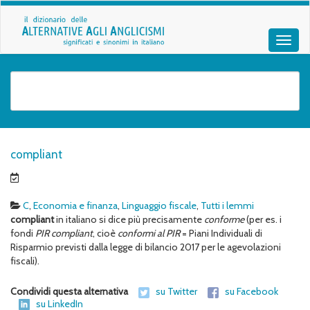
compliant
C
,
Economia e finanza
,
Linguaggio fiscale
,
Tutti i lemmi
compliant
in italiano si dice più precisamente
conforme
(per es. i
fondi
PIR compliant
, cioè
conformi al PIR
= Piani Individuali di
Risparmio previsti dalla legge di bilancio 2017 per le agevolazioni
fiscali).
Condividi questa alternativa
su Twitter
su Facebook
su LinkedIn