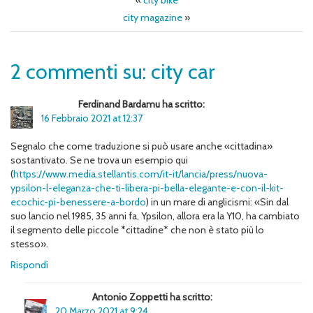
«
city bike
city magazine
»
2 commenti su: city car
Ferdinand Bardamu ha scritto:
16 Febbraio 2021 at 12:37
Segnalo che come traduzione si può usare anche «cittadina»
sostantivato. Se ne trova un esempio qui
(
https://www.media.stellantis.com/it-it/lancia/press/nuova-
ypsilon-l-eleganza-che-ti-libera-pi-bella-elegante-e-con-il-kit-
ecochic-pi-benessere-a-bordo
) in un mare di anglicismi: «Sin dal
suo lancio nel 1985, 35 anni fa, Ypsilon, allora era la Y10, ha cambiato
il segmento delle piccole *cittadine* che non è stato più lo
stesso».
Rispondi
Antonio Zoppetti ha scritto:
20 Marzo 2021 at 9:24