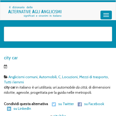
city car
Anglicismi comuni
,
Automobili
,
C
,
Locuzioni
,
Mezzi di trasporto
,
Tutti i lemmi
city car
in italiano è un’
utilitaria
, un’
automobile da città
, di dimensioni
ridotte, agevole, progettata per la guida nelle metropoli.
Condividi questa alternativa
su Twitter
su Facebook
su LinkedIn