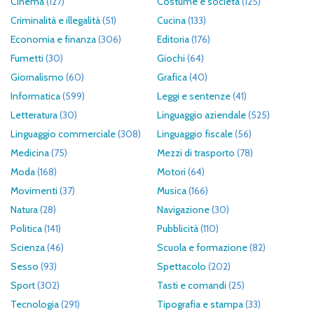
Cinema
(127)
Costume e società
(125)
Criminalità e illegalità
(51)
Cucina
(133)
Economia e finanza
(306)
Editoria
(176)
Fumetti
(30)
Giochi
(64)
Giornalismo
(60)
Grafica
(40)
Informatica
(599)
Leggi e sentenze
(41)
Letteratura
(30)
Linguaggio aziendale
(525)
Linguaggio commerciale
(308)
Linguaggio fiscale
(56)
Medicina
(75)
Mezzi di trasporto
(78)
Moda
(168)
Motori
(64)
Movimenti
(37)
Musica
(166)
Natura
(28)
Navigazione
(30)
Politica
(141)
Pubblicità
(110)
Scienza
(46)
Scuola e formazione
(82)
Sesso
(93)
Spettacolo
(202)
Sport
(302)
Tasti e comandi
(25)
Tecnologia
(291)
Tipografia e stampa
(33)