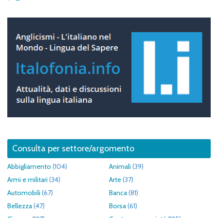
Consulta per settore/argomento
Abbigliamento
(104)
Animali
(39)
Armi e militari
(34)
Arte
(37)
Automobili
(67)
Banca
(81)
Bellezza
(47)
Borsa
(61)