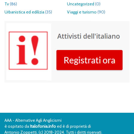
Tv
(86)
Uncategorized
(0)
Urbanistica ed edilizia
(35)
Viaggi e turismo
(90)
AAA - Alternative Agli Anglicismi
è ospitato da
Italofonia.info
ed è di proprietà di
Antonio Zoppetti, (c) 2018-2024. Tutti i diritti riservati.