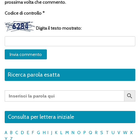
prossima volta che commento.
Codice di controllo
*
Digita il testo mostrato:
Ricerca parola esatta
Search Button
Search
for:
Consulta per lettera iniziale
A
B
C
D
E
F
G
H
I
J
K
L
M
N
O
P
Q
R
S
T
U
V
W
X
Y
Z