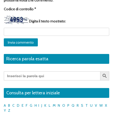
prossima volta che commento.
Codice di controllo
*
Digita il testo mostrato:
Ricerca parola esatta
Search Button
Search
for:
Consulta per lettera iniziale
A
B
C
D
E
F
G
H
I
J
K
L
M
N
O
P
Q
R
S
T
U
V
W
X
Y
Z