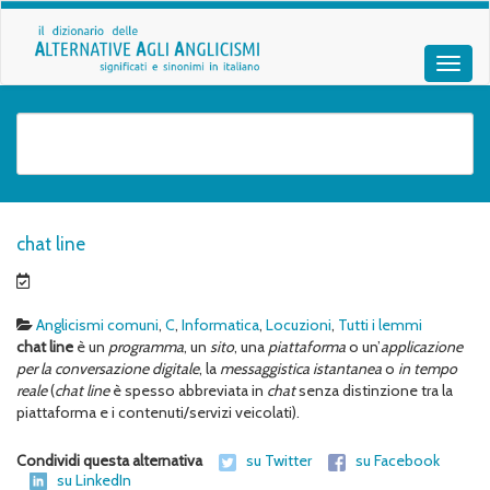
chat line
Anglicismi comuni
,
C
,
Informatica
,
Locuzioni
,
Tutti i lemmi
chat line
è un
programma
, un
sito
, una
piattaforma
o un’
applicazione
per la conversazione digitale
, la
messaggistica istantanea
o
in tempo
reale
(
chat line
è spesso abbreviata in
chat
senza distinzione tra la
piattaforma e i contenuti/servizi veicolati).
Condividi questa alternativa
su Twitter
su Facebook
su LinkedIn