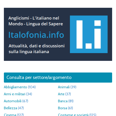
Consulta per settore/argomento
Abbigliamento
(104)
Animali
(39)
Armi e militari
(34)
Arte
(37)
Automobili
(67)
Banca
(81)
Bellezza
(47)
Borsa
(61)
Cinema
(127)
Costume e società
(125)