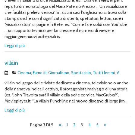
viewer in italiano si dice visualizzatore, es. “Una vein viewer per il
reparto di neonatologia del Maria Paternò Arezzo … Un visualizzare
che facilita i prelievi venosi”; in alcuni casi l’anglicismo si trova sulla
stampa anche con il significato di utenti, spettatori, lettori, cioè i
“visualizzatori” di pagine in Rete, es. “Come fare soldi con YouTube
… un supporto tecnico per far crescere il numero di viewer e
raggiungere nuovi potenziali is..
Leggi di più
villain
Cinema
,
Fumetti
,
Giornalismo
,
Spettacolo
,
Tutti i lemmi
,
V
villain nel gergo delle riviste dedicate a cinema, televisione o anche
della narrativa indica il cattivo, il protagonista malvagio di una storia
(es. “John Travolta sarà il villain della serie comica MacGruber?”,
Movieplayer.it; “La villain Punchline nel nuovo disegno di Jorge Jim..
Leggi di più
Pagina 3 Di 5
«
1
2
3
4
5
»