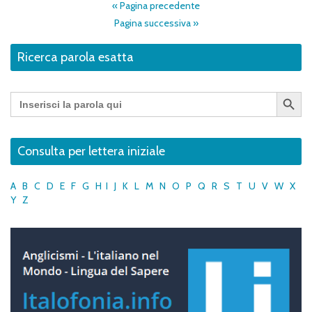
« Pagina precedente
Pagina successiva »
Ricerca parola esatta
Search Button
Search
for:
Consulta per lettera iniziale
A
B
C
D
E
F
G
H
I
J
K
L
M
N
O
P
Q
R
S
T
U
V
W
X
Y
Z