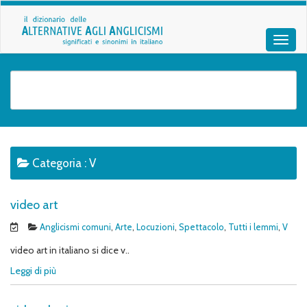
Categoria :
V
video art
Anglicismi comuni
,
Arte
,
Locuzioni
,
Spettacolo
,
Tutti i lemmi
,
V
video art in italiano si dice v..
Leggi di più