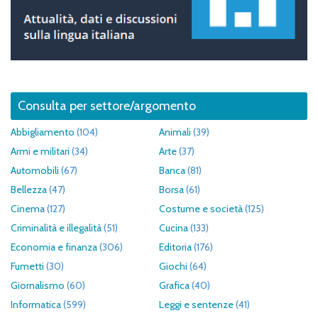
Consulta per settore/argomento
Abbigliamento
(104)
Animali
(39)
Armi e militari
(34)
Arte
(37)
Automobili
(67)
Banca
(81)
Bellezza
(47)
Borsa
(61)
Cinema
(127)
Costume e società
(125)
Criminalità e illegalità
(51)
Cucina
(133)
Economia e finanza
(306)
Editoria
(176)
Fumetti
(30)
Giochi
(64)
Giornalismo
(60)
Grafica
(40)
Informatica
(599)
Leggi e sentenze
(41)