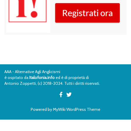
AAA - Alternative Agli Anglicismi
è ospitato da
Italofonia.info
ed è di proprietà di
Antonio Zoppetti, (c) 2018-2024. Tutti i diritti riservati.
Powered by
MyWiki WordPress Theme