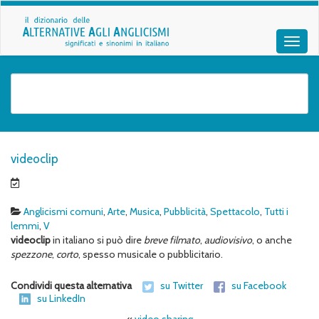
videoclip
Anglicismi comuni
,
Arte
,
Musica
,
Pubblicità
,
Spettacolo
,
Tutti i
lemmi
,
V
videoclip
in italiano si può dire
breve
filmato
,
audiovisivo
, o anche
spezzone
,
corto
, spesso musicale o pubblicitario.
Condividi questa alternativa
su Twitter
su Facebook
su LinkedIn