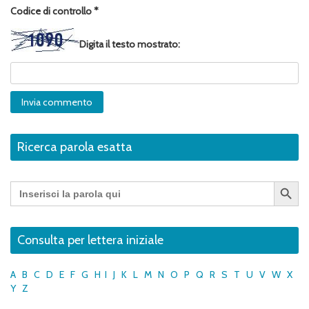
Codice di controllo
*
Digita il testo mostrato:
Ricerca parola esatta
Search Button
Search
for:
Consulta per lettera iniziale
A
B
C
D
E
F
G
H
I
J
K
L
M
N
O
P
Q
R
S
T
U
V
W
X
Y
Z