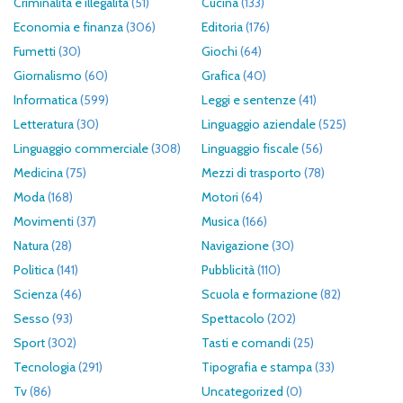
Criminalità e illegalità
(51)
Cucina
(133)
Economia e finanza
(306)
Editoria
(176)
Fumetti
(30)
Giochi
(64)
Giornalismo
(60)
Grafica
(40)
Informatica
(599)
Leggi e sentenze
(41)
Letteratura
(30)
Linguaggio aziendale
(525)
Linguaggio commerciale
(308)
Linguaggio fiscale
(56)
Medicina
(75)
Mezzi di trasporto
(78)
Moda
(168)
Motori
(64)
Movimenti
(37)
Musica
(166)
Natura
(28)
Navigazione
(30)
Politica
(141)
Pubblicità
(110)
Scienza
(46)
Scuola e formazione
(82)
Sesso
(93)
Spettacolo
(202)
Sport
(302)
Tasti e comandi
(25)
Tecnologia
(291)
Tipografia e stampa
(33)
Tv
(86)
Uncategorized
(0)