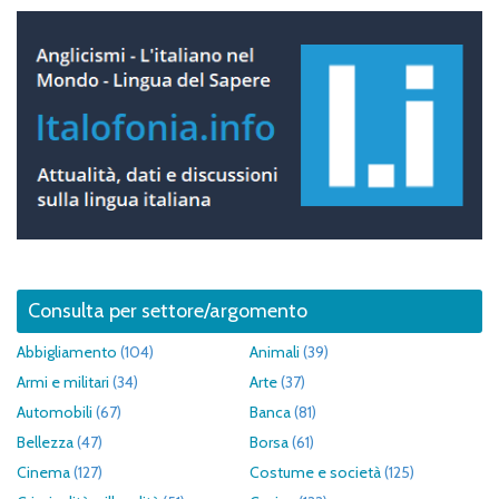
Consulta per settore/argomento
Abbigliamento
(104)
Animali
(39)
Armi e militari
(34)
Arte
(37)
Automobili
(67)
Banca
(81)
Bellezza
(47)
Borsa
(61)
Cinema
(127)
Costume e società
(125)