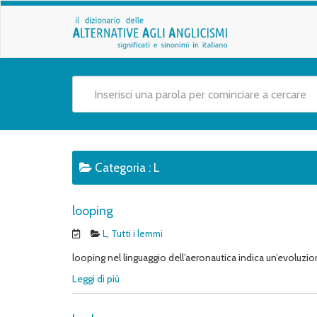
Categoria :
L
looping
L
,
Tutti i lemmi
looping nel linguaggio dell’aeronautica indica un’evoluzion
Leggi di più