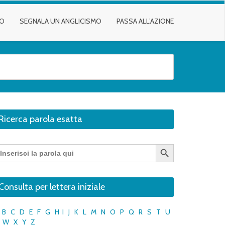
TO
SEGNALA UN ANGLICISMO
PASSA ALL’AZIONE
Ricerca parola esatta
Search Button
earch
r:
Consulta per lettera iniziale
B
C
D
E
F
G
H
I
J
K
L
M
N
O
P
Q
R
S
T
U
W
X
Y
Z