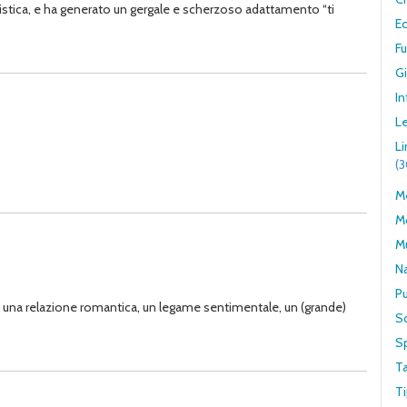
ttistica, e ha generato un gergale e scherzoso adattamento “ti
E
F
G
In
Le
L
(
Me
M
M
N
Pu
re), una relazione romantica, un legame sentimentale, un (grande)
S
S
T
Ti