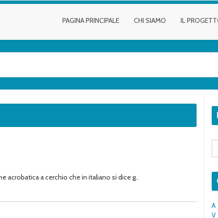
PAGINA PRINCIPALE
CHI SIAMO
IL PROGET
S
fo
e acrobatica a cerchio che in italiano si dice g..
A
V