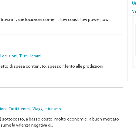
U
Vi
ritrova in varie locuzioni come → low coast, low power, low ..
,
Locuzioni
,
Tutti i lemmi
etto di spesa contenuto, spesso riferito alle produzioni
ioni
,
Tutti i lemmi
,
Viaggi e turismo
istici) sottocosto, a basso costo, molto economici, a buon mercato
assume la valenza negativa di..