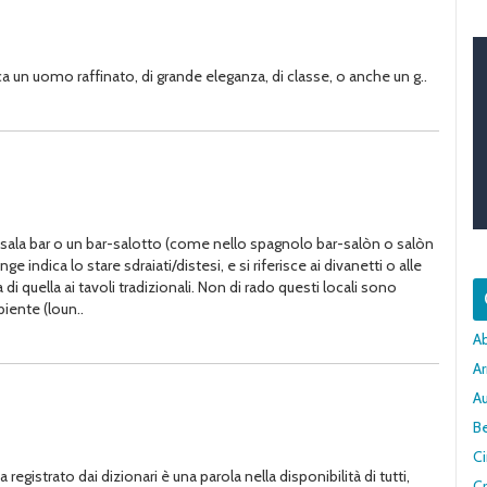
ca un uomo raffinato, di grande eleganza, di classe, o anche un g..
na sala bar o un bar-salotto (come nello spagnolo bar-salòn o salòn
 indica lo stare sdraiati/distesi, e si riferisce ai divanetti o alle
uella ai tavoli tradizionali. Non di rado questi locali sono
iente (loun..
A
Ar
A
Be
C
egistrato dai dizionari è una parola nella disponibilità di tutti,
Cr