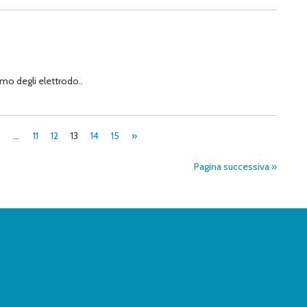
mo degli elettrodo..
…
11
12
13
14
15
»
Pagina successiva »