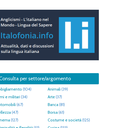
Consulta per settore/argomento
bbigliamento
(104)
Animali
(39)
mi e militari
(34)
Arte
(37)
utomobili
(67)
Banca
(81)
llezza
(47)
Borsa
(61)
inema
(127)
Costume e società
(125)
iminalità e illegalità
(51)
Cucina
(133)