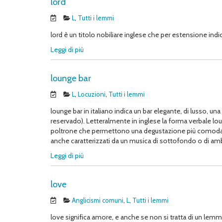
lord
L
,
Tutti i lemmi
lord è un titolo nobiliare inglese che per estensione indi
Leggi di più
lounge bar
L
,
Locuzioni
,
Tutti i lemmi
lounge bar in italiano indica un bar elegante, di lusso, u
reservado). Letteralmente in inglese la forma verbale lounge
poltrone che permettono una degustazione più comoda di q
anche caratterizzati da un musica di sottofondo o di amb
Leggi di più
love
Anglicismi comuni
,
L
,
Tutti i lemmi
love significa amore, e anche se non si tratta di un lemma r