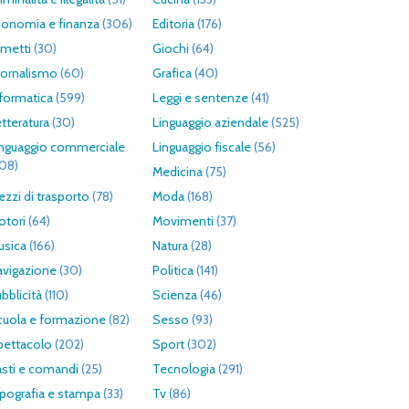
conomia e finanza
(306)
Editoria
(176)
umetti
(30)
Giochi
(64)
iornalismo
(60)
Grafica
(40)
formatica
(599)
Leggi e sentenze
(41)
tteratura
(30)
Linguaggio aziendale
(525)
inguaggio commerciale
Linguaggio fiscale
(56)
308)
Medicina
(75)
zzi di trasporto
(78)
Moda
(168)
otori
(64)
Movimenti
(37)
usica
(166)
Natura
(28)
avigazione
(30)
Politica
(141)
bblicità
(110)
Scienza
(46)
cuola e formazione
(82)
Sesso
(93)
pettacolo
(202)
Sport
(302)
asti e comandi
(25)
Tecnologia
(291)
pografia e stampa
(33)
Tv
(86)