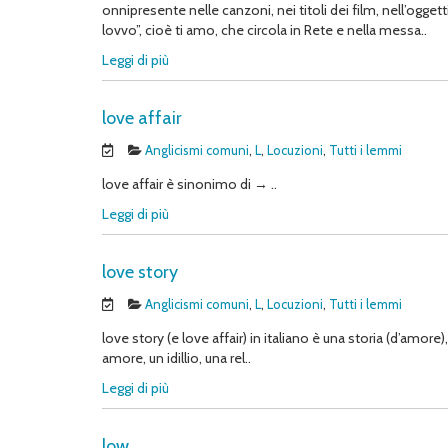
onnipresente nelle canzoni, nei titoli dei film, nell’ogge
lovvo”, cioè ti amo, che circola in Rete e nella messa..
Leggi di più
love affair
Anglicismi comuni
,
L
,
Locuzioni
,
Tutti i lemmi
love affair è sinonimo di → ..
Leggi di più
love story
Anglicismi comuni
,
L
,
Locuzioni
,
Tutti i lemmi
love story (e love affair) in italiano è una storia (d’amo
amore, un idillio, una rel..
Leggi di più
low