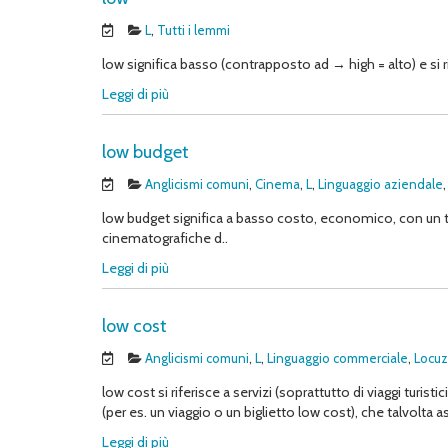
L
,
Tutti i lemmi
low significa basso (contrapposto ad → high = alto) e si 
Leggi di più
low budget
Anglicismi comuni
,
Cinema
,
L
,
Linguaggio aziendale
low budget significa a basso costo, economico, con un t
cinematografiche d..
Leggi di più
low cost
Anglicismi comuni
,
L
,
Linguaggio commerciale
,
Locuz
low cost si riferisce a servizi (soprattutto di viaggi tur
(per es. un viaggio o un biglietto low cost), che talvolta 
Leggi di più