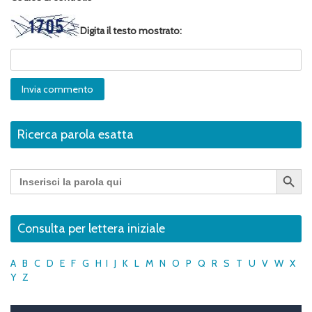
Digita il testo mostrato:
Ricerca parola esatta
Search Button
Search
for:
Consulta per lettera iniziale
A
B
C
D
E
F
G
H
I
J
K
L
M
N
O
P
Q
R
S
T
U
V
W
X
Y
Z