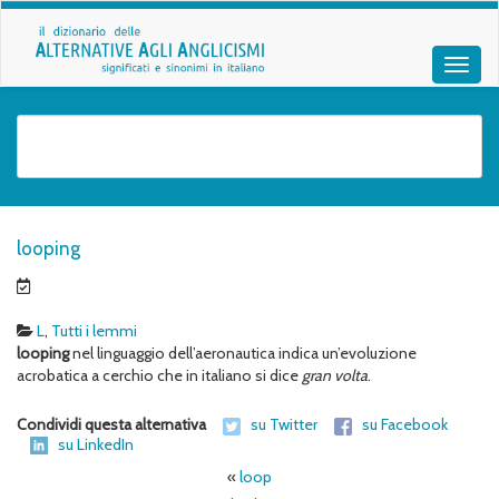
looping
L
,
Tutti i lemmi
looping
nel linguaggio dell’aeronautica indica un’evoluzione
acrobatica a cerchio che in italiano si dice
gran volta
.
Condividi questa alternativa
su Twitter
su Facebook
su LinkedIn
«
loop