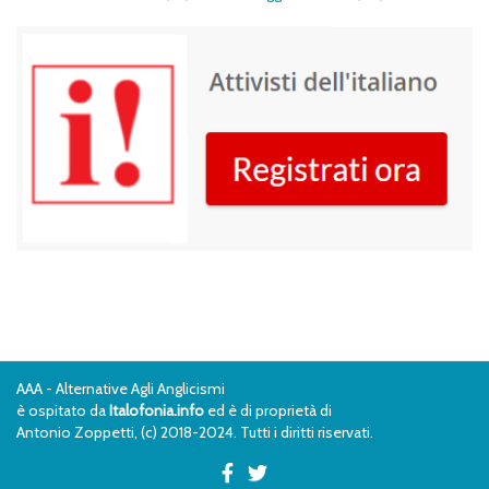
AAA - Alternative Agli Anglicismi
è ospitato da
Italofonia.info
ed è di proprietà di
Antonio Zoppetti, (c) 2018-2024. Tutti i diritti riservati.