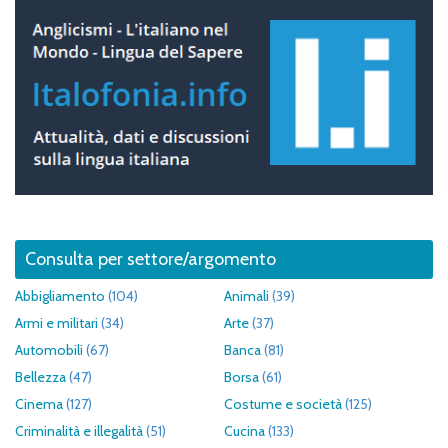
Consulta per settore/argomento
Abbigliamento
(104)
Animali
(39)
Armi e militari
(34)
Arte
(37)
Automobili
(67)
Banca
(81)
Bellezza
(47)
Borsa
(61)
Cinema
(127)
Costume e società
(125)
Criminalità e illegalità
(51)
Cucina
(133)