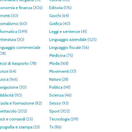
conomia e finanza
(306)
Editoria
(176)
umetti
(30)
Giochi
(64)
iornalismo
(60)
Grafica
(40)
formatica
(599)
Leggi e sentenze
(41)
tteratura
(30)
Linguaggio aziendale
(525)
inguaggio commerciale
Linguaggio fiscale
(56)
308)
Medicina
(75)
zzi di trasporto
(78)
Moda
(168)
otori
(64)
Movimenti
(37)
usica
(166)
Natura
(28)
avigazione
(30)
Politica
(141)
bblicità
(110)
Scienza
(46)
cuola e formazione
(82)
Sesso
(93)
pettacolo
(202)
Sport
(302)
asti e comandi
(25)
Tecnologia
(291)
pografia e stampa
(33)
Tv
(86)