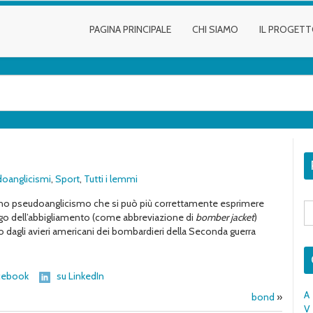
PAGINA PRINCIPALE
CHI SIAMO
IL PROGET
oanglicismi
,
Sport
,
Tutti i lemmi
 è uno pseudoanglicismo che si può più correttamente esprimere
S
fo
ergo dell’abbigliamento (come abbreviazione di
bomber jacket
)
 dagli avieri americani dei bombardieri della Seconda guerra
cebook
su LinkedIn
A
bond
»
V