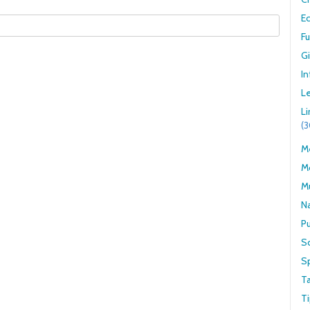
E
F
G
In
Le
L
(
Me
M
M
N
Pu
S
S
T
Ti