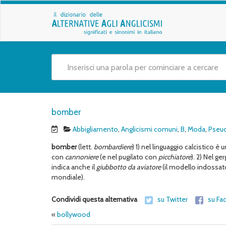
bomber
Abbigliamento
,
Anglicismi comuni
,
B
,
Moda
,
Pseud
bomber
(lett.
bombardiere
) 1) nel linguaggio calcistico
con
cannoniere
(e nel pugilato con
picchiatore
). 2) Nel g
indica anche il
giubbotto da aviatore
(il modello indossato
mondiale).
Condividi questa alternativa
su Twitter
su Fa
«
bollywood