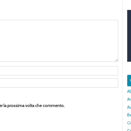
A
Ar
per la prossima volta che commento.
A
Be
C
Cr