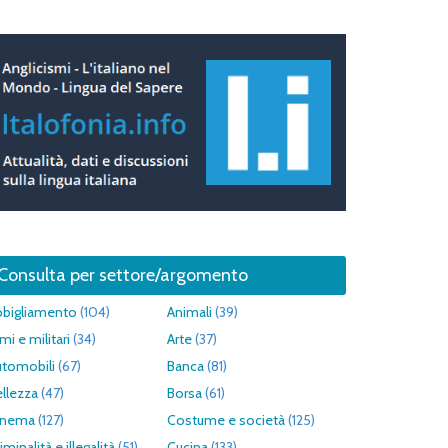
Consulta per settore/argomento
bbigliamento
(104)
Animali
(39)
mi e militari
(34)
Arte
(37)
utomobili
(67)
Banca
(81)
llezza
(47)
Borsa
(61)
inema
(127)
Costume e società
(125)
iminalità e illegalità
(51)
Cucina
(133)