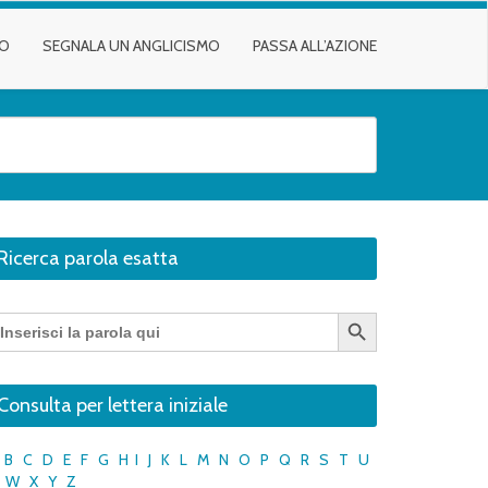
TO
SEGNALA UN ANGLICISMO
PASSA ALL’AZIONE
Ricerca parola esatta
Search Button
earch
r:
Consulta per lettera iniziale
B
C
D
E
F
G
H
I
J
K
L
M
N
O
P
Q
R
S
T
U
W
X
Y
Z