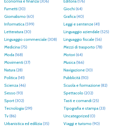
Economia e finanza
(306)
Editoria
(176)
Fumetti
(30)
Giochi
(64)
Giornalismo
(60)
Grafica
(40)
Informatica
(599)
Leggi e sentenze
(41)
Letteratura
(30)
Linguaggio aziendale
(525)
Linguaggio commerciale
(308)
Linguaggio fiscale
(56)
Medicina
(75)
Mezzi di trasporto
(78)
Moda
(168)
Motori
(64)
Movimenti
(37)
Musica
(166)
Natura
(28)
Navigazione
(30)
Politica
(141)
Pubblicità
(110)
Scienza
(46)
Scuola e formazione
(82)
Sesso
(93)
Spettacolo
(202)
Sport
(302)
Tasti e comandi
(25)
Tecnologia
(291)
Tipografia e stampa
(33)
Tv
(86)
Uncategorized
(0)
Urbanistica ed edilizia
(35)
Viaggi e turismo
(90)