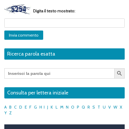
Digita il testo mostrato:
Ricerca parola esatta
Search Button
Search
for:
Consulta per lettera iniziale
A
B
C
D
E
F
G
H
I
J
K
L
M
N
O
P
Q
R
S
T
U
V
W
X
Y
Z