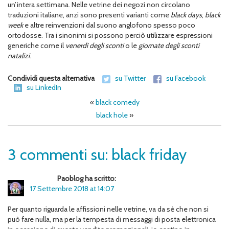
un’intera settimana. Nelle vetrine dei negozi non circolano
traduzioni italiane, anzi sono presenti varianti come
black days
,
black
week
e altre reinvenzioni dal suono anglofono spesso poco
ortodosse. Tra i sinonimi si possono perciò utilizzare espressioni
generiche come il
venerdì degli sconti
o le
giornate degli sconti
natalizi
.
Condividi questa alternativa
su Twitter
su Facebook
su LinkedIn
«
black comedy
black hole
»
3 commenti su: black friday
Paoblog ha scritto:
17 Settembre 2018 at 14:07
Per quanto riguarda le affissioni nelle vetrine, va da sè che non si
può fare nulla, ma per la tempesta di messaggi di posta elettronica