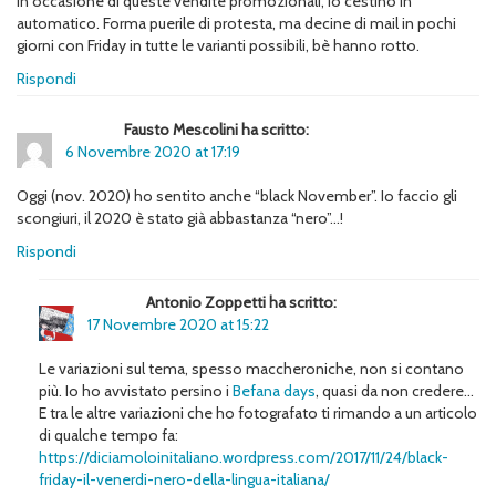
in occasione di queste vendite promozionali, io cestino in
automatico. Forma puerile di protesta, ma decine di mail in pochi
giorni con Friday in tutte le varianti possibili, bè hanno rotto.
Rispondi
Fausto Mescolini ha scritto:
6 Novembre 2020 at 17:19
Oggi (nov. 2020) ho sentito anche “black November”. Io faccio gli
scongiuri, il 2020 è stato già abbastanza “nero”…!
Rispondi
Antonio Zoppetti ha scritto:
17 Novembre 2020 at 15:22
Le variazioni sul tema, spesso maccheroniche, non si contano
più. Io ho avvistato persino i
Befana days
, quasi da non credere…
E tra le altre variazioni che ho fotografato ti rimando a un articolo
di qualche tempo fa:
https://diciamoloinitaliano.wordpress.com/2017/11/24/black-
friday-il-venerdi-nero-della-lingua-italiana/