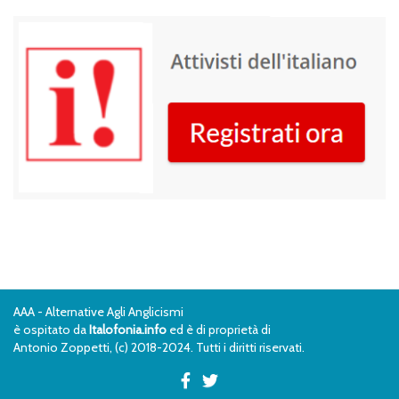
AAA - Alternative Agli Anglicismi
è ospitato da
Italofonia.info
ed è di proprietà di
Antonio Zoppetti, (c) 2018-2024. Tutti i diritti riservati.