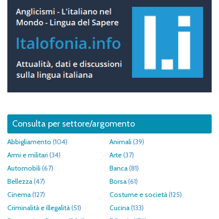
Consulta per settore/argomento
Abbigliamento
(104)
Animali
(39)
Armi e militari
(34)
Arte
(37)
Automobili
(67)
Banca
(81)
Bellezza
(47)
Borsa
(61)
Cinema
(127)
Costume e società
(125)
Criminalità e illegalità
(51)
Cucina
(133)