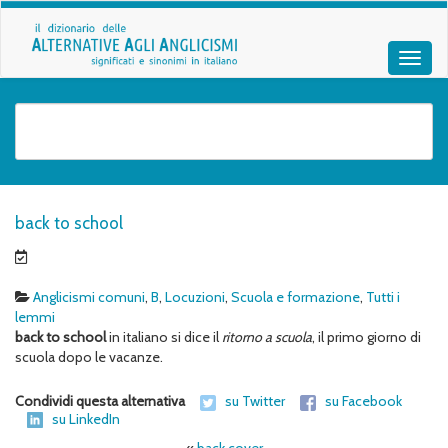
back to school
Anglicismi comuni
,
B
,
Locuzioni
,
Scuola e formazione
,
Tutti i
lemmi
back to school
in italiano si dice il
ritorno a scuola
, il primo giorno di
scuola dopo le vacanze.
Condividi questa alternativa
su Twitter
su Facebook
su LinkedIn