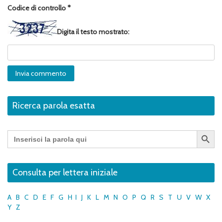
Codice di controllo
*
Digita il testo mostrato:
Ricerca parola esatta
Search Button
Search
for:
Consulta per lettera iniziale
A
B
C
D
E
F
G
H
I
J
K
L
M
N
O
P
Q
R
S
T
U
V
W
X
Y
Z