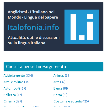
Consulta per settore/argomento
Abbigliamento
(104)
Animali
(39)
Armi e militari
(34)
Arte
(37)
Automobili
(67)
Banca
(81)
Bellezza
(47)
Borsa
(61)
Cinema
(127)
Costume e società
(125)