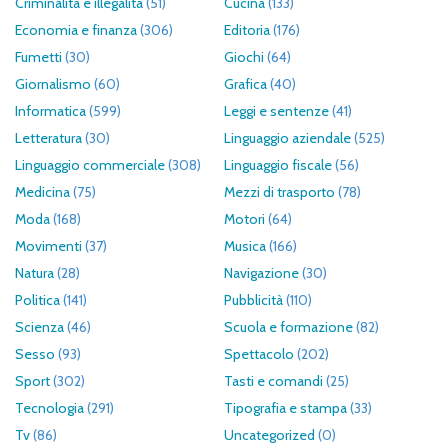
Criminalità e illegalità
(51)
Cucina
(133)
Economia e finanza
(306)
Editoria
(176)
Fumetti
(30)
Giochi
(64)
Giornalismo
(60)
Grafica
(40)
Informatica
(599)
Leggi e sentenze
(41)
Letteratura
(30)
Linguaggio aziendale
(525)
Linguaggio commerciale
(308)
Linguaggio fiscale
(56)
Medicina
(75)
Mezzi di trasporto
(78)
Moda
(168)
Motori
(64)
Movimenti
(37)
Musica
(166)
Natura
(28)
Navigazione
(30)
Politica
(141)
Pubblicità
(110)
Scienza
(46)
Scuola e formazione
(82)
Sesso
(93)
Spettacolo
(202)
Sport
(302)
Tasti e comandi
(25)
Tecnologia
(291)
Tipografia e stampa
(33)
Tv
(86)
Uncategorized
(0)