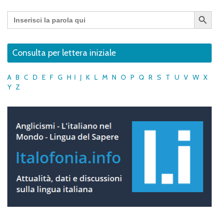
Search Button
Search
for:
Consulta per lettera iniziale
A
B
C
D
E
F
G
H
I
J
K
L
M
N
O
P
Q
R
S
T
U
V
W
X
Y
Z