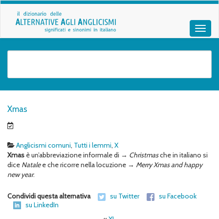
Xmas
Anglicismi comuni
,
Tutti i lemmi
,
X
Xmas
è un’abbreviazione informale di →
Christmas
che in italiano si
dice
Natale
e che ricorre nella locuzione →
Merry Xmas and happy
new year
.
Condividi questa alternativa
su Twitter
su Facebook
su LinkedIn