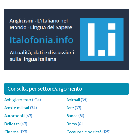
Consulta per settore/argomento
Abbigliamento
(104)
Animali
(39)
Armi e militari
(34)
Arte
(37)
Automobili
(67)
Banca
(81)
Bellezza
(47)
Borsa
(61)
Cinema
(127)
Costume e società
(125)