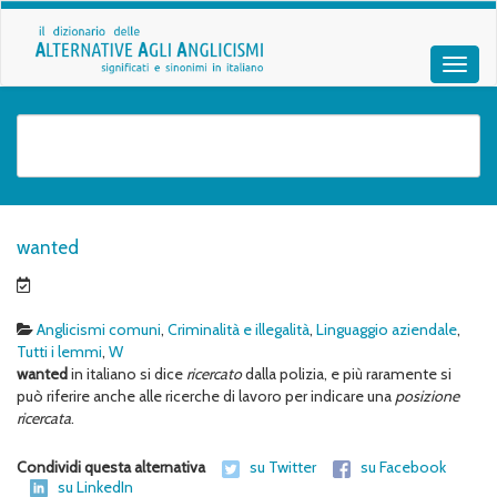
wanted
Anglicismi comuni
,
Criminalità e illegalità
,
Linguaggio aziendale
,
Tutti i lemmi
,
W
wanted
in italiano si dice
ricercato
dalla polizia, e più raramente si
può riferire anche alle ricerche di lavoro per indicare una
posizione
ricercata
.
Condividi questa alternativa
su Twitter
su Facebook
su LinkedIn