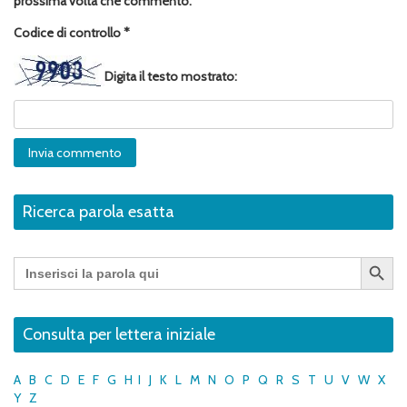
prossima volta che commento.
Codice di controllo
*
Digita il testo mostrato:
Ricerca parola esatta
Search Button
Search
for:
Consulta per lettera iniziale
A
B
C
D
E
F
G
H
I
J
K
L
M
N
O
P
Q
R
S
T
U
V
W
X
Y
Z