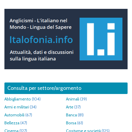
Consulta per settore/argomento
Abbigliamento
(104)
Animali
(39)
Armi e militari
(34)
Arte
(37)
Automobili
(67)
Banca
(81)
Bellezza
(47)
Borsa
(61)
Cinema
(127)
Costume e società
(125)