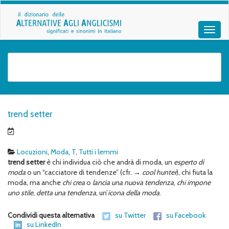
trend setter
Locuzioni
,
Moda
,
T
,
Tutti i lemmi
trend setter
è chi individua ciò che andrà di moda, un
esperto di
moda
o un “cacciatore di tendenze” (cfr. →
cool hunter
), chi fiuta la
moda, ma anche
chi crea
o
lancia
una nuova tendenza
,
chi impone
uno stile
,
detta una tendenza
, un’
icona della moda
.
Condividi questa alternativa
su Twitter
su Facebook
su LinkedIn