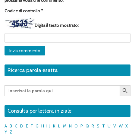
prossima volta che commento.
Codice di controllo
*
Digita il testo mostrato:
Ricerca parola esatta
Search Button
Search
for:
Consulta per lettera iniziale
A
B
C
D
E
F
G
H
I
J
K
L
M
N
O
P
Q
R
S
T
U
V
W
X
Y
Z