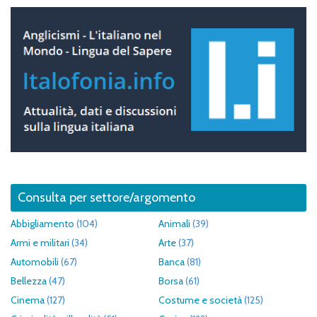
Consulta per settore/argomento
Abbigliamento
(104)
Animali
(39)
Armi e militari
(34)
Arte
(37)
Automobili
(67)
Banca
(81)
Bellezza
(47)
Borsa
(61)
Cinema
(127)
Costume e società
(125)