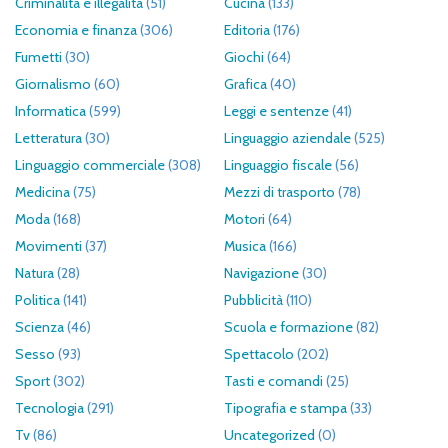
Criminalità e illegalità
(51)
Cucina
(133)
Economia e finanza
(306)
Editoria
(176)
Fumetti
(30)
Giochi
(64)
Giornalismo
(60)
Grafica
(40)
Informatica
(599)
Leggi e sentenze
(41)
Letteratura
(30)
Linguaggio aziendale
(525)
Linguaggio commerciale
(308)
Linguaggio fiscale
(56)
Medicina
(75)
Mezzi di trasporto
(78)
Moda
(168)
Motori
(64)
Movimenti
(37)
Musica
(166)
Natura
(28)
Navigazione
(30)
Politica
(141)
Pubblicità
(110)
Scienza
(46)
Scuola e formazione
(82)
Sesso
(93)
Spettacolo
(202)
Sport
(302)
Tasti e comandi
(25)
Tecnologia
(291)
Tipografia e stampa
(33)
Tv
(86)
Uncategorized
(0)