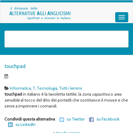
touchpad
Informatica
,
T
,
Tecnologia
,
Tutti i lemmi
touchpad
in italiano è la tavoletta tattile, la
zona
capacitiva
o
area
sensibile
al tocco del dito dei portatili che sostituisce il mouse e che
serve a imprimere i comandi.
Condividi questa alternativa
su Twitter
su Facebook
su LinkedIn