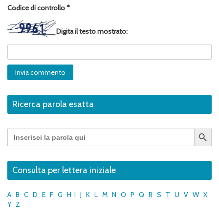
Codice di controllo
*
Digita il testo mostrato:
Ricerca parola esatta
Search Button
Search
for:
Consulta per lettera iniziale
A
B
C
D
E
F
G
H
I
J
K
L
M
N
O
P
Q
R
S
T
U
V
W
X
Y
Z