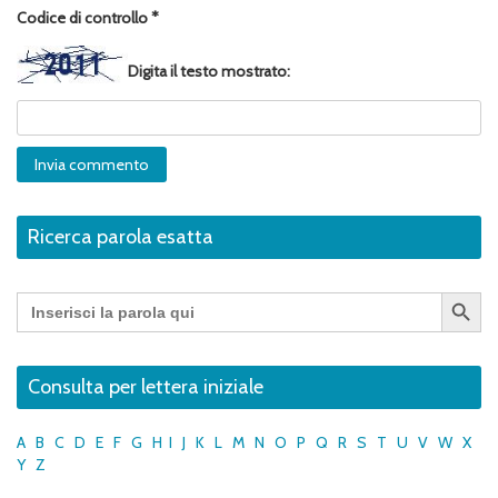
Codice di controllo
*
Digita il testo mostrato:
Ricerca parola esatta
Search Button
Search
for:
Consulta per lettera iniziale
A
B
C
D
E
F
G
H
I
J
K
L
M
N
O
P
Q
R
S
T
U
V
W
X
Y
Z