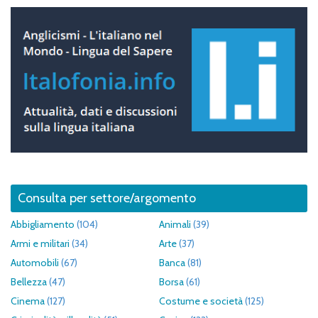
Consulta per settore/argomento
Abbigliamento
(104)
Animali
(39)
Armi e militari
(34)
Arte
(37)
Automobili
(67)
Banca
(81)
Bellezza
(47)
Borsa
(61)
Cinema
(127)
Costume e società
(125)