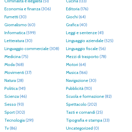
Criminalità e illegalità
(51)
Cucina
(133)
Economia e finanza
(306)
Editoria
(176)
Fumetti
(30)
Giochi
(64)
Giornalismo
(60)
Grafica
(40)
Informatica
(599)
Leggi e sentenze
(41)
Letteratura
(30)
Linguaggio aziendale
(525)
Linguaggio commerciale
(308)
Linguaggio fiscale
(56)
Medicina
(75)
Mezzi di trasporto
(78)
Moda
(168)
Motori
(64)
Movimenti
(37)
Musica
(166)
Natura
(28)
Navigazione
(30)
Politica
(141)
Pubblicità
(110)
Scienza
(46)
Scuola e formazione
(82)
Sesso
(93)
Spettacolo
(202)
Sport
(302)
Tasti e comandi
(25)
Tecnologia
(291)
Tipografia e stampa
(33)
Tv
(86)
Uncategorized
(0)