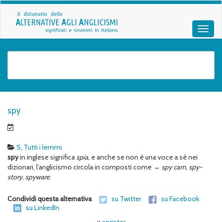
spy
S
,
Tutti i lemmi
spy
in inglese significa
spia
, e anche se non è una voce a sé nei
dizionari, l’anglicismo circola in composti come →
spy cam
,
spy-
story
,
spyware
.
Condividi questa alternativa
su Twitter
su Facebook
su LinkedIn