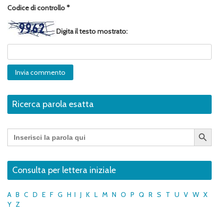
Codice di controllo
*
Digita il testo mostrato:
Ricerca parola esatta
Search Button
Search
for:
Consulta per lettera iniziale
A
B
C
D
E
F
G
H
I
J
K
L
M
N
O
P
Q
R
S
T
U
V
W
X
Y
Z