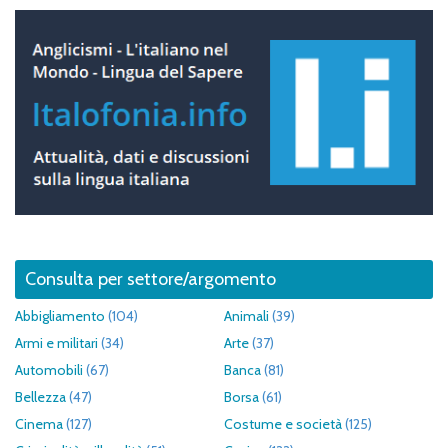
Consulta per settore/argomento
Abbigliamento
(104)
Animali
(39)
Armi e militari
(34)
Arte
(37)
Automobili
(67)
Banca
(81)
Bellezza
(47)
Borsa
(61)
Cinema
(127)
Costume e società
(125)