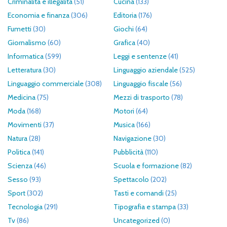
Criminalità e illegalità
(51)
Cucina
(133)
Economia e finanza
(306)
Editoria
(176)
Fumetti
(30)
Giochi
(64)
Giornalismo
(60)
Grafica
(40)
Informatica
(599)
Leggi e sentenze
(41)
Letteratura
(30)
Linguaggio aziendale
(525)
Linguaggio commerciale
(308)
Linguaggio fiscale
(56)
Medicina
(75)
Mezzi di trasporto
(78)
Moda
(168)
Motori
(64)
Movimenti
(37)
Musica
(166)
Natura
(28)
Navigazione
(30)
Politica
(141)
Pubblicità
(110)
Scienza
(46)
Scuola e formazione
(82)
Sesso
(93)
Spettacolo
(202)
Sport
(302)
Tasti e comandi
(25)
Tecnologia
(291)
Tipografia e stampa
(33)
Tv
(86)
Uncategorized
(0)