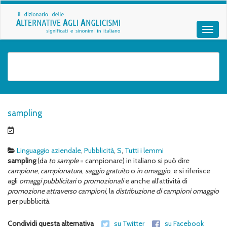
sampling
Linguaggio aziendale
,
Pubblicità
,
S
,
Tutti i lemmi
sampling
(da
to sample
= campionare) in italiano si può dire
campione
,
campionatura
,
saggio gratuito
o
in omaggio
, e si riferisce
agli
omaggi pubblicitari
o
promozionali
e anche all’attività di
promozione attraverso campioni
, la
distribuzione di campioni omaggio
per pubblicità.
Condividi questa alternativa
su Twitter
su Facebook