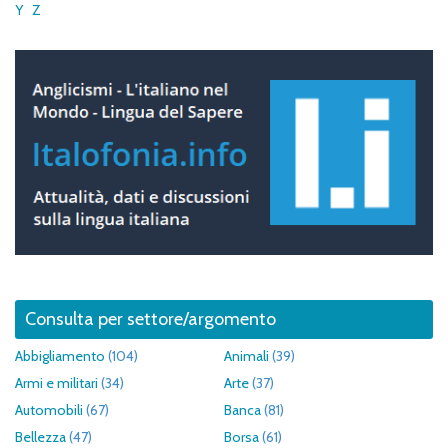
Y
Z
Consulta per settore/argomento
Abbigliamento
(104)
Animali
(39)
Armi e militari
(34)
Arte
(37)
Automobili
(67)
Banca
(81)
Bellezza
(47)
Borsa
(61)