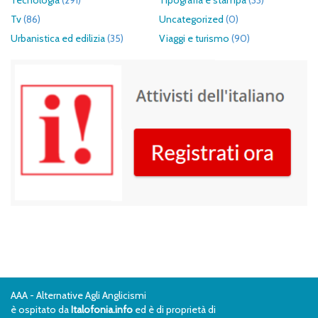
Tecnologia
(291)
Tipografia e stampa
(33)
Tv
(86)
Uncategorized
(0)
Urbanistica ed edilizia
(35)
Viaggi e turismo
(90)
AAA - Alternative Agli Anglicismi
è ospitato da
Italofonia.info
ed è di proprietà di