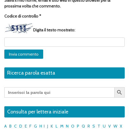
Salva il mio nome, email e sito web in questo browser per la
prossima volta che commento.
Codice di controllo
*
Digita il testo mostrato:
Ricerca parola esatta
Search Button
Search
for:
Consulta per lettera iniziale
A
B
C
D
E
F
G
H
I
J
K
L
M
N
O
P
Q
R
S
T
U
V
W
X