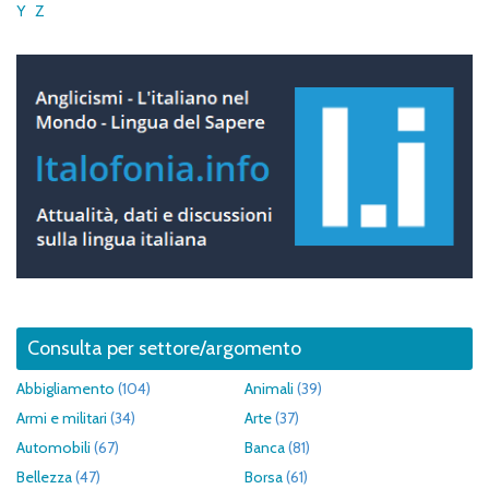
Y
Z
Consulta per settore/argomento
Abbigliamento
(104)
Animali
(39)
Armi e militari
(34)
Arte
(37)
Automobili
(67)
Banca
(81)
Bellezza
(47)
Borsa
(61)