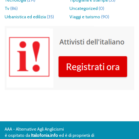
Tecnologia
(291)
Tipografia e stampa
(33)
Tv
(86)
Uncategorized
(0)
Urbanistica ed edilizia
(35)
Viaggi e turismo
(90)
AAA - Alternative Agli Anglicismi
è ospitato da
Italofonia.info
ed è di proprietà di