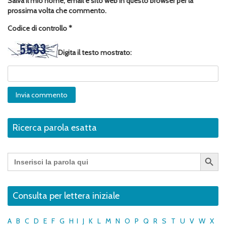
Salva il mio nome, email e sito web in questo browser per la
prossima volta che commento.
Codice di controllo
*
Digita il testo mostrato:
Ricerca parola esatta
Search Button
Search
for:
Consulta per lettera iniziale
A
B
C
D
E
F
G
H
I
J
K
L
M
N
O
P
Q
R
S
T
U
V
W
X