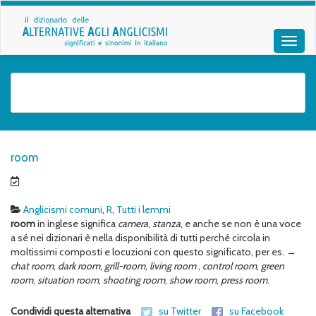
room
Anglicismi comuni
,
R
,
Tutti i lemmi
room
in inglese significa
camera
,
stanza
, e anche se non è una voce
a sé nei dizionari è nella disponibilità di tutti perché circola in
moltissimi composti e locuzioni con questo significato, per es. →
chat room
,
dark room
,
grill-room
,
living room
,
control room
,
green
room
,
situation room
,
shooting room
,
show room
,
press room
.
Condividi questa alternativa
su Twitter
su Facebook