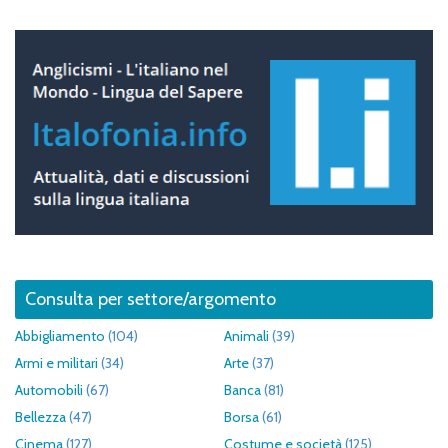
Consulta per settore/argomento
Abbigliamento
(104)
Animali
(39)
Armi e militari
(34)
Arte
(37)
Automobili
(67)
Banca
(81)
Bellezza
(47)
Borsa
(61)
Cinema
(127)
Costume e società
(125)