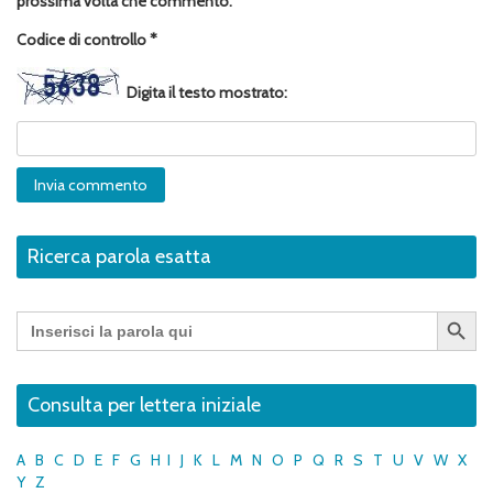
prossima volta che commento.
Codice di controllo
*
Digita il testo mostrato:
Ricerca parola esatta
Search Button
Search
for:
Consulta per lettera iniziale
A
B
C
D
E
F
G
H
I
J
K
L
M
N
O
P
Q
R
S
T
U
V
W
X
Y
Z