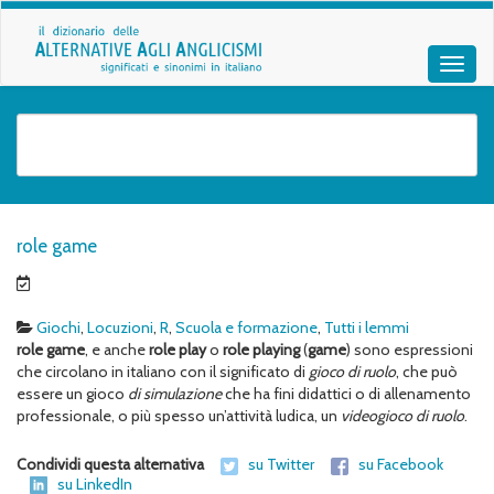
role game
Giochi
,
Locuzioni
,
R
,
Scuola e formazione
,
Tutti i lemmi
role game
, e anche
role play
o
role playing
(
game
) sono espressioni
che circolano in italiano con il significato di
gioco di ruolo
, che può
essere un gioco
di simulazione
che ha fini didattici o di allenamento
professionale, o più spesso un’attività ludica, un
videogioco di ruolo
.
Condividi questa alternativa
su Twitter
su Facebook
su LinkedIn