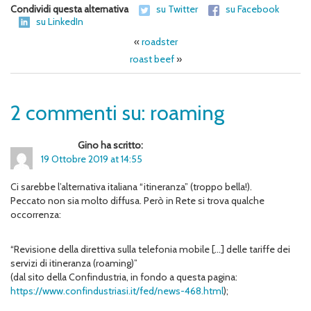
Condividi questa alternativa
su Twitter
su Facebook
su LinkedIn
«
roadster
roast beef
»
2 commenti su: roaming
Gino ha scritto:
19 Ottobre 2019 at 14:55
Ci sarebbe l’alternativa italiana “itineranza” (troppo bella!).
Peccato non sia molto diffusa. Però in Rete si trova qualche
occorrenza:
“Revisione della direttiva sulla telefonia mobile […] delle tariffe dei
servizi di itineranza (roaming)”
(dal sito della Confindustria, in fondo a questa pagina:
https://www.confindustriasi.it/fed/news-468.html
);