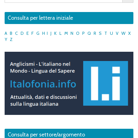
Consulta per lettera iniziale
A
B
C
D
E
F
G
H
I
J
K
L
M
N
O
P
Q
R
S
T
U
V
W
X
Y
Z
Consulta per settore/argomento