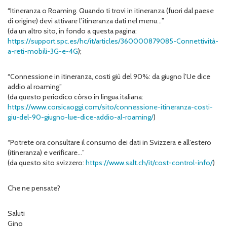
“Itineranza o Roaming. Quando ti trovi in itineranza (fuori dal paese
di origine) devi attivare l’itineranza dati nel menu…”
(da un altro sito, in fondo a questa pagina:
https://support.spc.es/hc/it/articles/360000879085-Connettività-
a-reti-mobili-3G-e-4G
);
“Connessione in itineranza, costi giù del 90%: da giugno l’Ue dice
addio al roaming”
(da questo periodico còrso in lingua italiana:
https://www.corsicaoggi.com/sito/connessione-itineranza-costi-
giu-del-90-giugno-lue-dice-addio-al-roaming/
)
“Potrete ora consultare il consumo dei dati in Svizzera e all’estero
(itineranza) e verificare…”
(da questo sito svizzero:
https://www.salt.ch/it/cost-control-info/
)
Che ne pensate?
Saluti
Gino