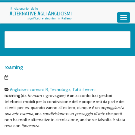
roaming
Anglicismi comuni
,
R
,
Tecnologia
,
Tutti i lemmi
roaming
(da
to roam
= girovagare) è un accordo tra i gestori
telefonici mobili per la condivisione delle proprie reti da parte dei
clienti, per es. quando vanno all’estero, dunque è un
appoggiarsi a
una rete esterna
, una
condivisione
o un
passaggio di rete
che però
non ha molte alternative in circolazione, anche se talvolta è stata
resa con
itineranza
.