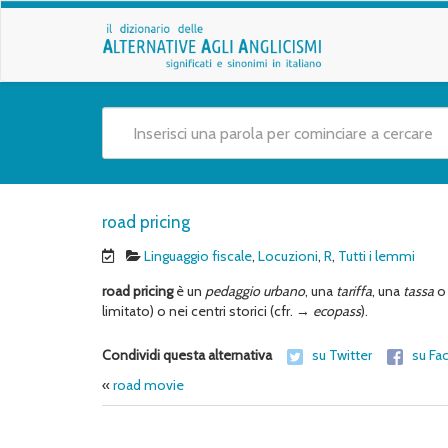
road pricing
Linguaggio fiscale
,
Locuzioni
,
R
,
Tutti i lemmi
road pricing
è un
pedaggio urbano
, una
tariffa
, una
tassa
o
limitato) o nei centri storici (cfr. →
ecopass
).
Condividi questa alternativa
su Twitter
su Fa
«
road movie