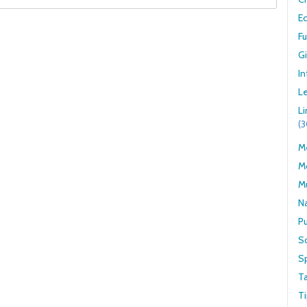
E
F
G
In
Le
L
(
Me
M
M
N
Pu
S
S
T
Ti