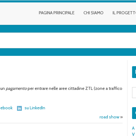
PAGINA PRINCIPALE
CHI SIAMO
IL PROGET
 un
pagamento
per entrare nelle aree cittadine ZTL (zone a traffico
S
fo
cebook
su LinkedIn
road show
»
A
V