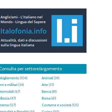
Consulta per settore/argomento
bbigliamento
(104)
Animali
(39)
mi e militari
(34)
Arte
(37)
utomobili
(67)
Banca
(81)
llezza
(47)
Borsa
(61)
inema
(127)
Costume e società
(125)
iminalità e illegalità
(51)
Cucina
(133)