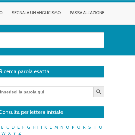
TO
SEGNALA UN ANGLICISMO
PASSA ALL’AZIONE
Ricerca parola esatta
Search Button
earch
r:
Consulta per lettera iniziale
B
C
D
E
F
G
H
I
J
K
L
M
N
O
P
Q
R
S
T
U
W
X
Y
Z