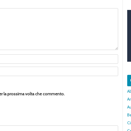
A
per la prossima volta che commento.
Ar
A
Be
C
Cr