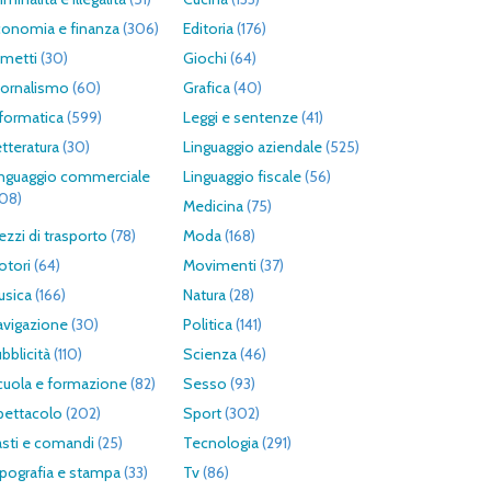
conomia e finanza
(306)
Editoria
(176)
umetti
(30)
Giochi
(64)
iornalismo
(60)
Grafica
(40)
formatica
(599)
Leggi e sentenze
(41)
tteratura
(30)
Linguaggio aziendale
(525)
inguaggio commerciale
Linguaggio fiscale
(56)
308)
Medicina
(75)
zzi di trasporto
(78)
Moda
(168)
otori
(64)
Movimenti
(37)
usica
(166)
Natura
(28)
avigazione
(30)
Politica
(141)
bblicità
(110)
Scienza
(46)
cuola e formazione
(82)
Sesso
(93)
pettacolo
(202)
Sport
(302)
asti e comandi
(25)
Tecnologia
(291)
pografia e stampa
(33)
Tv
(86)