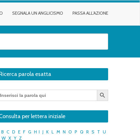
TO
SEGNALA UN ANGLICISMO
PASSA ALL’AZIONE
Ricerca parola esatta
Search Button
earch
r:
Consulta per lettera iniziale
B
C
D
E
F
G
H
I
J
K
L
M
N
O
P
Q
R
S
T
U
W
X
Y
Z