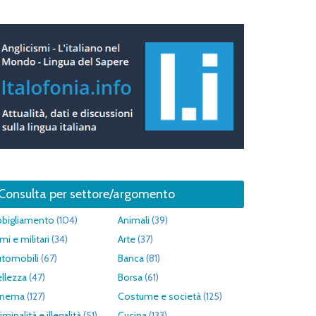
Consulta per settore/argomento
bbigliamento
(104)
Animali
(39)
mi e militari
(34)
Arte
(37)
utomobili
(67)
Banca
(81)
llezza
(47)
Borsa
(61)
inema
(127)
Costume e società
(125)
iminalità e illegalità
(51)
Cucina
(133)