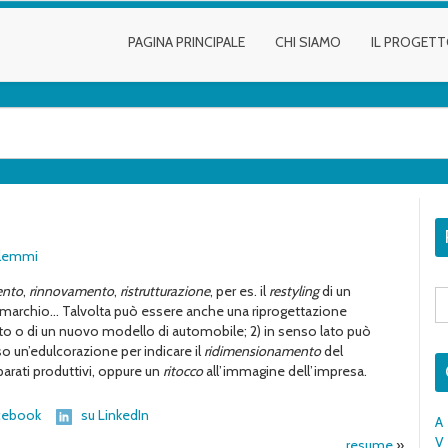
PAGINA PRINCIPALE
CHI SIAMO
IL PROGET
i lemmi
ento
,
rinnovamento
,
ristrutturazione
, per es. il
restyling
di un
S
fo
n marchio… Talvolta può essere anche una riprogettazione
ito o di un nuovo modello di automobile; 2) in senso lato può
sso un’edulcorazione per indicare il
ridimensionamento
del
parati produttivi, oppure un
ritocco
all’immagine dell’impresa.
cebook
su LinkedIn
A
V
resume
»