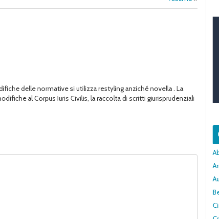
fiche delle normative si utilizza restyling anziché novella . La
iche al Corpus Iuris Civilis, la raccolta di scritti giurisprudenziali
A
Ar
A
Be
C
Cr