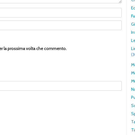
E
F
G
In
Le
per la prossima volta che commento.
L
(
Me
M
M
N
Pu
S
S
T
Ti