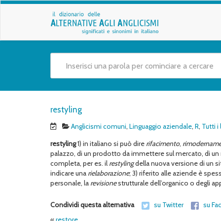
restyling
Anglicismi comuni
,
Linguaggio aziendale
,
R
,
Tutti 
restyling
1) in italiano si può dire
rifacimento
,
rimodernam
palazzo, di un prodotto da immettere sul mercato, di u
completa, per es. il
restyling
della nuova versione di un s
indicare una
rielaborazione
; 3) riferito alle aziende è spe
personale, la
revisione
strutturale dell’organico o degli ap
Condividi questa alternativa
su Twitter
su Fa
«
restore