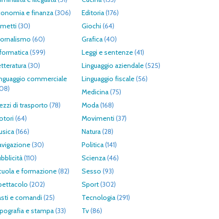
conomia e finanza
(306)
Editoria
(176)
umetti
(30)
Giochi
(64)
iornalismo
(60)
Grafica
(40)
formatica
(599)
Leggi e sentenze
(41)
tteratura
(30)
Linguaggio aziendale
(525)
inguaggio commerciale
Linguaggio fiscale
(56)
308)
Medicina
(75)
zzi di trasporto
(78)
Moda
(168)
otori
(64)
Movimenti
(37)
usica
(166)
Natura
(28)
avigazione
(30)
Politica
(141)
bblicità
(110)
Scienza
(46)
cuola e formazione
(82)
Sesso
(93)
pettacolo
(202)
Sport
(302)
asti e comandi
(25)
Tecnologia
(291)
pografia e stampa
(33)
Tv
(86)