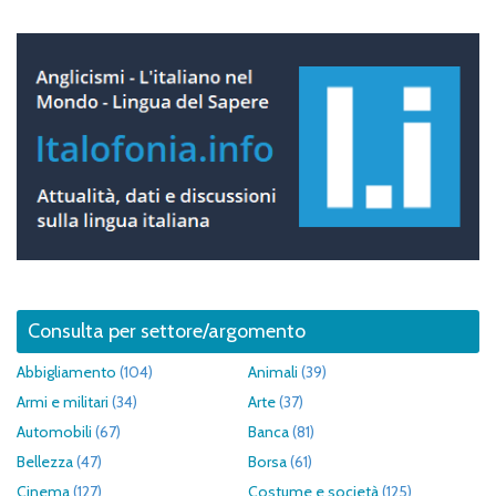
Consulta per settore/argomento
Abbigliamento
(104)
Animali
(39)
Armi e militari
(34)
Arte
(37)
Automobili
(67)
Banca
(81)
Bellezza
(47)
Borsa
(61)
Cinema
(127)
Costume e società
(125)