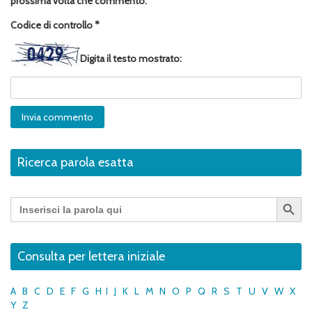
prossima volta che commento.
Codice di controllo
*
Digita il testo mostrato:
Ricerca parola esatta
Search Button
Search
for:
Consulta per lettera iniziale
A
B
C
D
E
F
G
H
I
J
K
L
M
N
O
P
Q
R
S
T
U
V
W
X
Y
Z