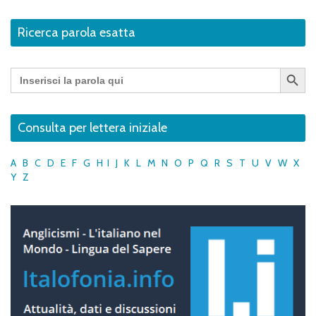
Ricerca parola esatta
Search Button
Search
for:
Consulta per lettera iniziale
A
B
C
D
E
F
G
H
I
J
K
L
M
N
O
P
Q
R
S
T
U
V
W
X
Y
Z