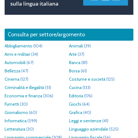
Consulta per settore/argomento
Abbigliamento
(104)
Animali
(39)
Armi e militari
(34)
Arte
(37)
Automobili
(67)
Banca
(81)
Bellezza
(47)
Borsa
(61)
Cinema
(127)
Costume e società
(125)
Criminalità e illegalità
(51)
Cucina
(133)
Economia e finanza
(306)
Editoria
(176)
Fumetti
(30)
Giochi
(64)
Giornalismo
(60)
Grafica
(40)
Informatica
(599)
Leggi e sentenze
(41)
Letteratura
(30)
Linguaggio aziendale
(525)
Linguaggio commerciale
(308)
Linguaggio fiscale
(56)