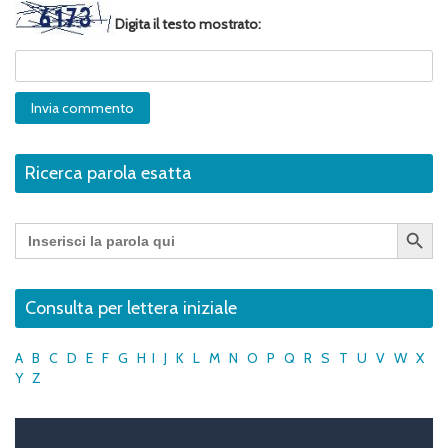
Digita il testo mostrato:
Ricerca parola esatta
Search Button
Search
for:
Consulta per lettera iniziale
A
B
C
D
E
F
G
H
I
J
K
L
M
N
O
P
Q
R
S
T
U
V
W
X
Y
Z