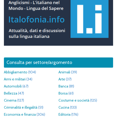
Consulta per settore/argomento
Abbigliamento
(104)
Animali
(39)
Armi e militari
(34)
Arte
(37)
Automobili
(67)
Banca
(81)
Bellezza
(47)
Borsa
(61)
Cinema
(127)
Costume e società
(125)
Criminalità e illegalità
(51)
Cucina
(133)
Economia e finanza
(306)
Editoria
(176)