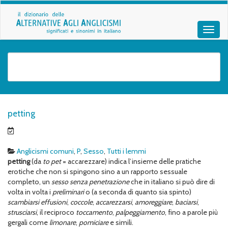
petting
Anglicismi comuni
,
P
,
Sesso
,
Tutti i lemmi
petting
(da
to pet
= accarezzare) indica l’insieme delle pratiche
erotiche che non si spingono sino a un rapporto sessuale
completo, un
sesso senza penetrazione
che in italiano si può dire di
volta in volta i
preliminari
o (a seconda di quanto sia spinto)
scambiarsi
effusioni
,
coccole
,
accarezzarsi
,
amoreggiare
,
baciarsi
,
strusciarsi
, il reciproco
toccamento
,
palpeggiamento
, fino a parole più
gergali come
limonare
,
pomiciare
e simili.