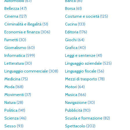
Automobili
(67)
Banca
(81)
Bellezza
(47)
Borsa
(61)
Cinema
(127)
Costume e società
(125)
Criminalità e illegalità
(51)
Cucina
(133)
Economia e finanza
(306)
Editoria
(176)
Fumetti
(30)
Giochi
(64)
Giornalismo
(60)
Grafica
(40)
Informatica
(599)
Leggi e sentenze
(41)
Letteratura
(30)
Linguaggio aziendale
(525)
Linguaggio commerciale
(308)
Linguaggio fiscale
(56)
Medicina
(75)
Mezzi di trasporto
(78)
Moda
(168)
Motori
(64)
Movimenti
(37)
Musica
(166)
Natura
(28)
Navigazione
(30)
Politica
(141)
Pubblicità
(110)
Scienza
(46)
Scuola e formazione
(82)
Sesso
(93)
Spettacolo
(202)