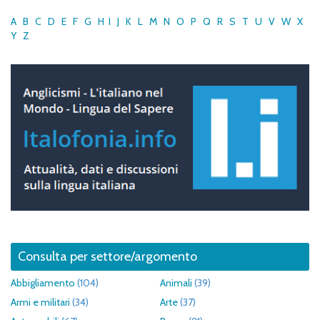
A
B
C
D
E
F
G
H
I
J
K
L
M
N
O
P
Q
R
S
T
U
V
W
X
Y
Z
Consulta per settore/argomento
Abbigliamento
(104)
Animali
(39)
Armi e militari
(34)
Arte
(37)